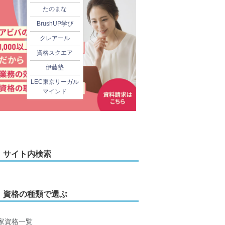
たのまな
BrushUP学び
クレアール
資格スクエア
伊藤塾
LEC東京リーガル
マインド
サイト内検索
資格の種類で選ぶ
家資格一覧