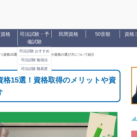
家資格
司法試験・予
民間資格
50音順
資格
備試験
司法試験 おすすめ
つ資格15選！資格取得のメリットや資格の選び方について紹介
司法試験 勉強法
司法試験 難易度
格15選！資格取得のメリットや資
介