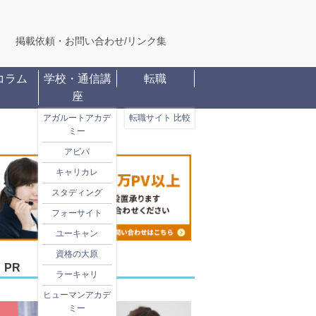
掲載依頼・お問い合わせ
/
リンク集
コラム
学校・通信講
転職
座
アガルートアカデ
転職サイト 比較
ミー
アビバ
キャリカレ
スタディング
フォーサイト
ユーキャン
資格の大原
PR
ラーキャリ
ヒューマンアカデ
ミー