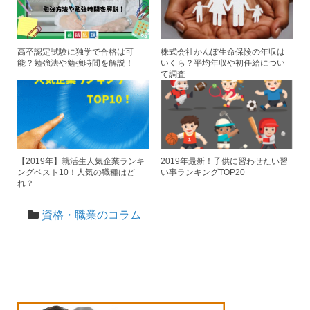
高卒認定試験に独学で合格は可
株式会社かんぽ生命保険の年収は
能？勉強法や勉強時間を解説！
いくら？平均年収や初任給につい
て調査
【2019年】就活生人気企業ランキ
2019年最新！子供に習わせたい習
ングベスト10！人気の職種はど
い事ランキングTOP20
れ？
資格・職業のコラム