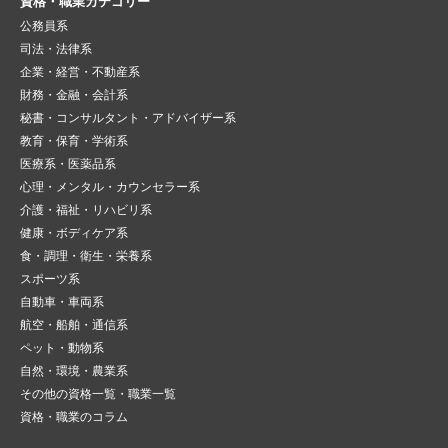
資格・職業カテゴリー
公務員系
司法・法律系
企業・経営・不動産系
財務・金融・会計系
秘書・コンサルタント・アドバイザー系
教育・保育・学術系
医療系・医薬品系
心理・メンタル・カウンセラー系
介護・福祉・リハビリ系
健康・ボディケア系
食・調理・衛生・栄養系
スポーツ系
自動車・車両系
航空・船舶・通信系
ペット・動物系
自然・環境・農業系
その他の資格一覧・職業一覧
資格・職業のコラム