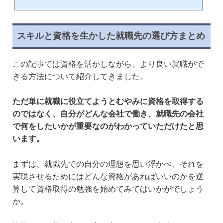
🕒️2019年5月15日
就職に有利になるようなハイレベルな資格を取得するには、専門の学校に進学する方法と、働
きながら資格を取得し就職の幅を持たせる方法の2つがあります。今回の記事では、専門学校
スキルと資格を生かした就職先の選び方まとめ
への進学だけでなく、働きながら取得できる就職に役立つハイレベルで難しい資格ランキング
を紹介していきます。取得するまでの道のりは困難ですが、勉強の仕方によっては効率よく取
得できるハイレベルな資格があるのでご覧ください！難しい資格の難易度はどうやって決まる
この記事では資格を活かしながら、より良い就職がで
のかと資格の選び方どうせ資格を取得するのであれば、将来や就職に役に立つ資格でな...
きる方法について紹介してきました。
ただ単に就職に役立てようとむやみに資格を取得する
のではなく、自分がどんな会社で働き、就職先の会社
で何をしたいかが重要なのがわかっていただけたと思
います。
まずは、就職先での自分の理想を思い浮かべ、それを
実現させるためにはどんな資格があればいいのかを逆
算して資格取得の勉強を始めてみてはいかがでしょう
か。