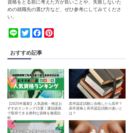
資格をとる前に考えた方が良いことや、失敗しないた
めの就職先の選び方など、ぜひ参考にしてみてくださ
い。
Li
T
F
Pi
n
wi
a
nt
e
tt
c
er
おすすめ記事
er
e
e
b
st
o
o
k
【2025年最新】人気資格・検定お
高卒認定試験に合格したら高卒？
すすめランキング15選！通信講座
高卒資格と高卒認定試験の違いと
で取得できる便利な資格を徹底比
は？
較