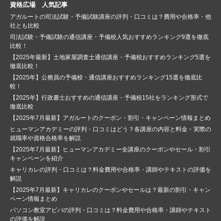
資格広場 人気記事
アガルートの司法試験・予備試験講座の評判・口コミは？費用や合格率・他
社とも比較
司法試験・予備試験の通信講座・予備校人気おすすめランキング9選を徹底
比較！
【2025年最新】土地家屋調査士通信講座・予備校おすすめランキング5選を
徹底比較！
【2025年】公務員の予備校・通信講座おすすめランキング15選を徹底比
較！
【2025年】行政書士おすすめの通信講座・予備校15社をランキング形式で
徹底比較
【2025年7月最新】アガルートのクーポン・割引・キャンペーン情報まとめ
ヒューマンアカデミーの評判・口コミはどう？各講座の内容と料金・実際の
就職率や資格合格率を解説
【2025年7月最新】ヒューマンアカデミー全講座のクーポンやセール・割引
キャンペーンを紹介
キャリカレの評判・口コミは？料金費用や合格率・講師やテキストの評価を
解説
【2025年7月最新】キャリカレのクーポンやセールは？最新の割引・キャン
ペーン情報まとめ
パソコン教室アビバの評判・口コミは？料金費用や合格率・講師やテキスト
の評価を解説