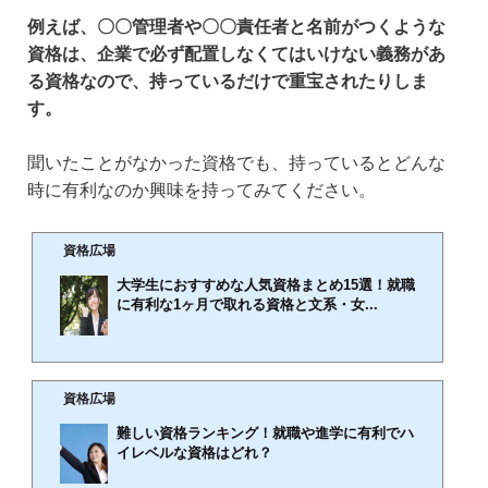
例えば、〇〇管理者や〇〇責任者と名前がつくような
資格は、企業で必ず配置しなくてはいけない義務があ
る資格なので、持っているだけで重宝されたりしま
す。
聞いたことがなかった資格でも、持っているとどんな
時に有利なのか興味を持ってみてください。
資格広場
大学生におすすめな人気資格まとめ15選！就職
に有利な1ヶ月で取れる資格と文系・女...
🕒️2025年10月16日
就職で希望する会社に自分の良さをアピールするために、大学生の間に色々な資格を取ってお
資格広場
こうと考えている方は多いのではないでしょうか。今回は、大学生に人気の就職で役立つ資格
を15個ご紹介します。一口に資格と言っても金融系やIT系など様々な資格が存在します。ぜひ
難しい資格ランキング！就職や進学に有利でハ
自分の入りたい会社に合った資格を見つけてみてください。英語系資格近年、グローバル化が
イレベルな資格はどれ？
進み様々な分野の企業で大学生の英語能力が重視されるようになってきました。外資系企業に
限らず普段から英語を話す機会が増えてきたので、一定以上の英語力は就職でも役立...