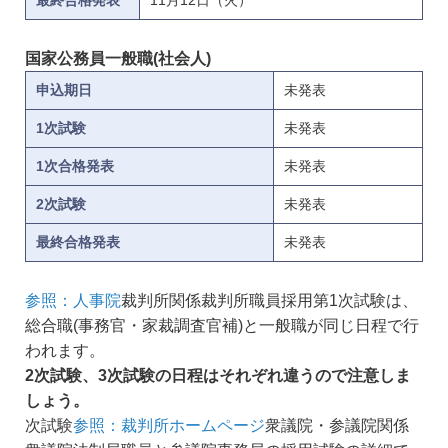
最終合格発表
11月12日（火）
国家公務員一般職(社会人)
申込期日
未発表
1次試験
未発表
1次合格発表
未発表
2次試験
未発表
最終合格発表
未発表
参照：人事院
裁判所関係裁判所職員採用第1次試験は、
総合職(事務官・家裁調査官補)と一般職が同じ日程で行
われます。
2次試験、3次試験の日程はそれぞれ違うので注意しま
しょう。
次試験
参照：裁判所ホームページ
衆議院・参議院関係