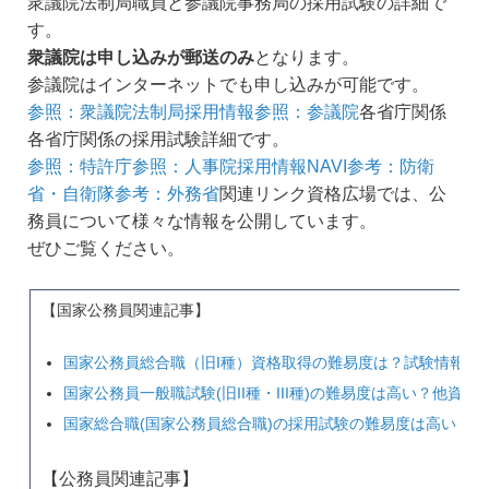
衆議院法制局職員と参議院事務局の採用試験の詳細で
す。
衆議院は申し込みが郵送のみ
となります。
参議院はインターネットでも申し込みが可能です。
参照：衆議院法制局採用情報
参照：参議院
各省庁関係
各省庁関係の採用試験詳細です。
参照：特許庁
参照：人事院採用情報NAVI
参考：防衛
省・自衛隊
参考：外務省
関連リンク資格広場では、公
務員について様々な情報を公開しています。
ぜひご覧ください。
【国家公務員関連記事】
国家公務員総合職（旧I種）資格取得の難易度は？試験情報・
国家公務員一般職試験(旧II種・III種)の難易度は高い？他
国家総合職(国家公務員総合職)の採用試験の難易度は高い？
【公務員関連記事】