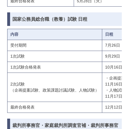
最終合格発表
5月28日（火）
国家公務員総合職（教養）試験
日程
内容
日程
受付期間
7月26日（
1次試験
9月29日（日
1次試験合格発表
10月16日（
・企画提案
2次試験
11月16日
（企画提案試験、政策課題討議試験、人物試験）
・人物試験
11月17日
最終合格発表
12月12日（
裁判所事務官・家庭裁判所調査官補・裁判所事務官