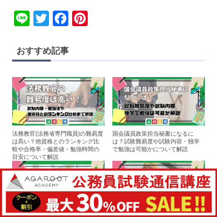
Li
T
F
Pi
n
wi
a
nt
e
tt
c
er
おすすめ記事
er
e
e
b
st
o
o
k
法務教官(法務省専門職員)の難易度
国会議員政策担当秘書になるに
は高い？他資格とのランキング比
は？試験難易度や試験内容・独学
較や合格率・偏差値・勉強時間の
で勉強は可能かについて解説
目安について解説