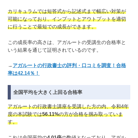
カリキュラムでは短答式から記述式まで幅広い対策が
可能になっており、インプットとアウトプットを適切
に行うことで最短での成長ができます。
この成長率の高さは、アガルートの受講生の合格率と
いう結果を通じて証明されているのです。
→
アガルートの行政書士の評判・口コミを調査！合格
率は42.14％！
全国平均を大きく上回る合格率
アガルートの行政書士講座を受講した方の内、令和4年
度の本試験では
56.11%
の方が合格を掴み取っていま
す。
これは全国平均の
4.01倍
の数値となっており、アガル