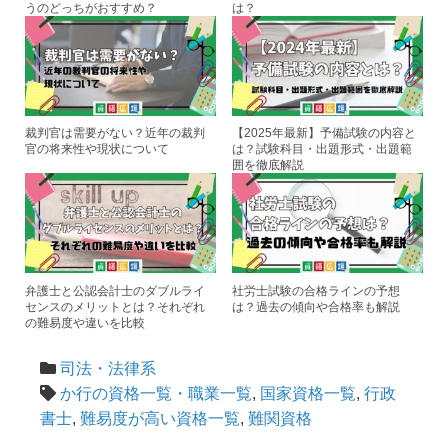
うのどっちがおすすめ？
は？
裁判官は需要がない？近年の裁判
【2025年最新】予備試験の内容と
官の将来性や現状について
は？試験科目・出題形式・出題範
囲を徹底解説
弁護士と公認会計士のダブルライ
社労士試験の合格ラインの予想
センスのメリットとは？それぞれ
は？過去の傾向や合格率も解説
の難易度や違いを比較
司法・法律系
か行の資格一覧・職業一覧
,
国家資格一覧
,
行政
書士
,
難易度が高い資格一覧
,
難関資格