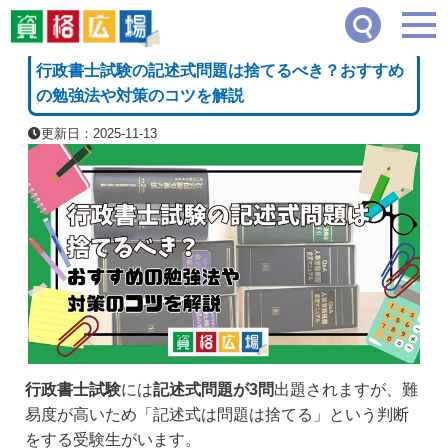
資格広場
≫
司法・法律系
≫
行政書士試験の記述式問題は捨てるべき？おすすめの勉
[PR]
行政書士試験の記述式問題は捨てるべき？おすすめ
の勉強法や対策のコツを解説
更新日：2025-11-13
行政書士試験
には
記述式問題が3問
出題されますが、難
易度が高いため「記述式は問題は捨てる」という判断
をする受験生がいます。