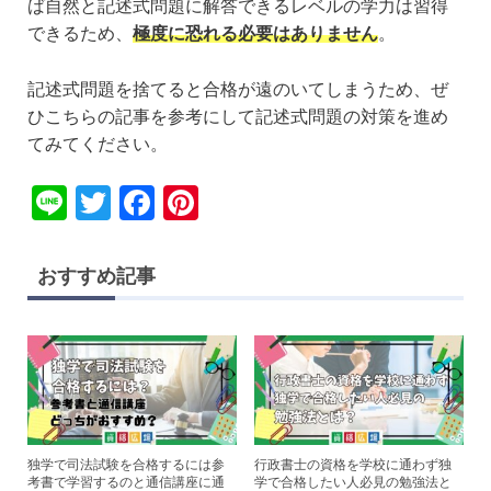
ば自然と記述式問題に解答できるレベルの学力は習得
できるため、
極度に恐れる必要はありません
。
記述式問題を捨てると合格が遠のいてしまうため、ぜ
ひこちらの記事を参考にして記述式問題の対策を進め
てみてください。
Li
T
F
Pi
n
wi
a
nt
e
tt
c
er
おすすめ記事
er
e
e
b
st
o
o
k
独学で司法試験を合格するには参
行政書士の資格を学校に通わず独
考書で学習するのと通信講座に通
学で合格したい人必見の勉強法と