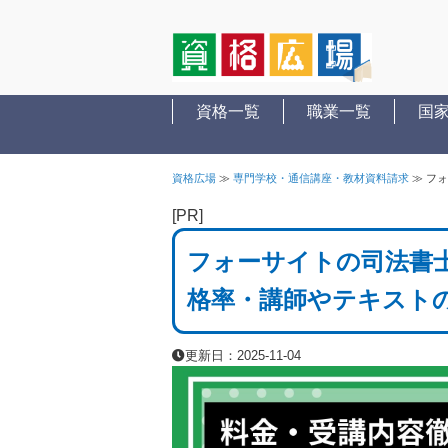
資格一覧
職業一覧
国
資格広場
≫
専門学校・通信講座・教材資料請求
≫
フォ
[PR]
フォーサイトの司法書
格率・講師やテキスト
更新日：2025-11-04