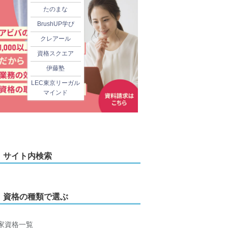
たのまな
BrushUP学び
クレアール
資格スクエア
伊藤塾
LEC東京リーガル
マインド
サイト内検索
資格の種類で選ぶ
家資格一覧