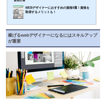
資格広場
WEBデザイナーにおすすめの資格9選！資格を
取得するメリットも！
🕒️2025年11月4日
WEBデザイナーとして持っておくべき資格やあると良いスキルはどんなものがあるのでしょう
か。この記事では、現役のWEBデザイナーがWEBデザイナーになるために必要な資格や取得
稼げるwebデザイナーになるにはスキルアップ
するメリットについて紹介します。今後も需要が高まると言われているWEBデザイナーです
が重要
が、実際になるためにはどのようなスキルを持っておくべきか確認しましょう。WEBデザイナ
ーのスキルアップの方法や、仕事に関する疑問も解消します。【2024年版】WEBデザイナーお
すすめスクール16選！WEBデザイナーにおすすめの資格9選WEBデザイナーになる上でデザイ
ン系の...