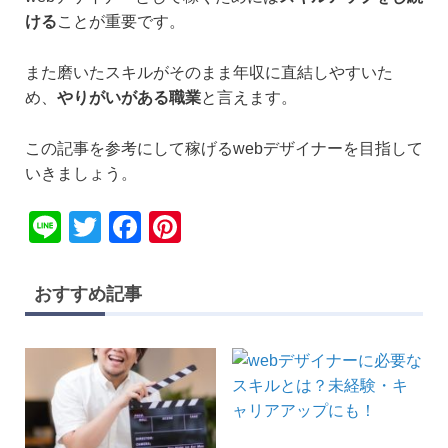
ける
ことが重要です。
また磨いたスキルがそのまま年収に直結しやすいた
め、
やりがいがある職業
と言えます。
この記事を参考にして稼げるwebデザイナーを目指して
いきましょう。
Li
T
F
Pi
n
wi
a
nt
e
tt
c
er
おすすめ記事
er
e
e
b
st
o
o