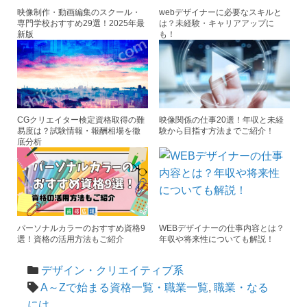
k
映像制作・動画編集のスクール・
webデザイナーに必要なスキルと
専門学校おすすめ29選！2025年最
は？未経験・キャリアアップに
新版
も！
CGクリエイター検定資格取得の難
映像関係の仕事20選！年収と未経
易度は？試験情報・報酬相場を徹
験から目指す方法までご紹介！
底分析
パーソナルカラーのおすすめ資格9
WEBデザイナーの仕事内容とは？
選！資格の活用方法もご紹介
年収や将来性についても解説！
デザイン・クリエイティブ系
A～Zで始まる資格一覧・職業一覧
,
職業・なる
には