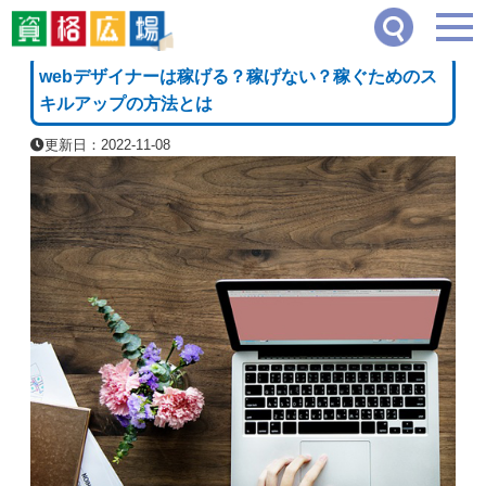
資格広場
≫
デザイン・クリエイティブ系
≫
webデザイナーは稼げる？稼げない？稼
[PR]
webデザイナーは稼げる？稼げない？稼ぐためのス
キルアップの方法とは
更新日：2022-11-08