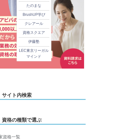
たのまな
BrushUP学び
クレアール
資格スクエア
伊藤塾
LEC東京リーガル
マインド
サイト内検索
資格の種類で選ぶ
家資格一覧