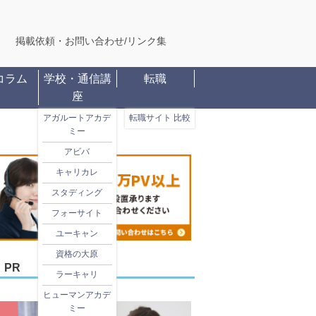
掲載依頼・お問い合わせ
/
リンク集
コラム
学校・通信講
転職
座
アガルートアカデ
転職サイト 比較
ミー
アビバ
キャリカレ
スタディング
フォーサイト
ユーキャン
資格の大原
PR
ラーキャリ
ヒューマンアカデ
ミー