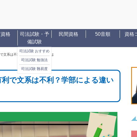
家資格
司法試験・予
民間資格
50音順
資格
備試験
司法試験 おすすめ
で文系は不利？学部による違いとは
司法試験 勉強法
司法試験 難易度
有利で文系は不利？学部による違い