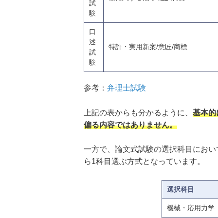
試
験
口
述
特許・実用新案/意匠/商標
試
験
参考：
弁理士試験
上記の表からも分かるように、
基本的
偏る内容ではありません。
一方で、論文式試験の選択科目におい
ら1科目選ぶ方式となっています。
選択科目
機械・応用力学