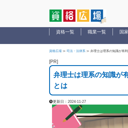
資格一覧
職業一覧
国
資格広場
≫
司法・法律系
≫
弁理士は理系の知識が有利
[PR]
弁理士は理系の知識が
とは
更新日：2024-11-27