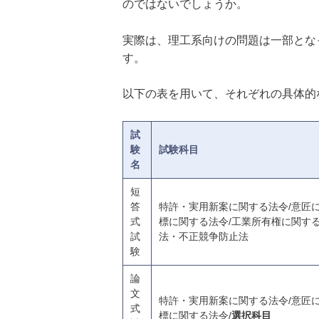
のではないでしょうか。
実際は、理工系向けの問題は一部とな
す。
以下の表を用いて、それぞれの具体的
試
験
試験科目
名
短
答
特許・実用新案に関する法令/意匠に
式
標に関する法令/工業所有権に関する
試
法・不正競争防止法
験
論
文
特許・実用新案に関する法令/意匠に
式
標に関する法令/
選択科目