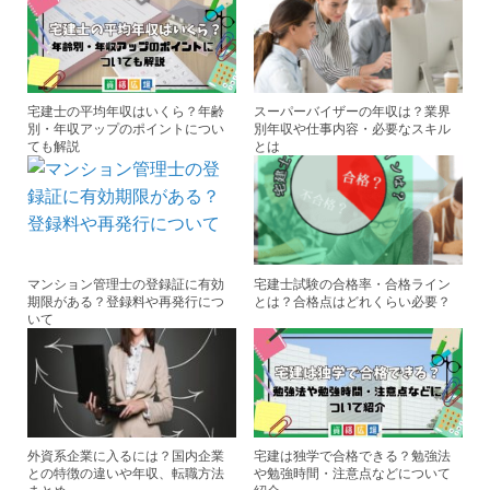
o
o
k
宅建士の平均年収はいくら？年齢
スーパーバイザーの年収は？業界
別・年収アップのポイントについ
別年収や仕事内容・必要なスキル
ても解説
とは
マンション管理士の登録証に有効
宅建士試験の合格率・合格ライン
期限がある？登録料や再発行につ
とは？合格点はどれくらい必要？
いて
外資系企業に入るには？国内企業
宅建は独学で合格できる？勉強法
との特徴の違いや年収、転職方法
や勉強時間・注意点などについて