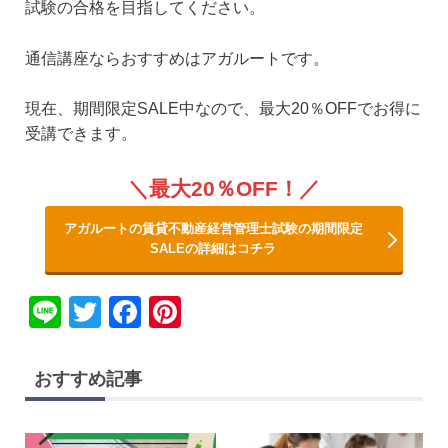
試験の合格を目指してください。
通信講座ならおすすめはアガルートです。
現在、期間限定SALE中なので、最大20％OFFでお得に
受講できます。
最大20％OFF！
アガルートの賃貸不動産経営管理士試験の期間限定
SALEの詳細はコチラ
Li
T
F
Pi
n
wi
a
nt
e
tt
c
er
おすすめ記事
er
e
e
b
st