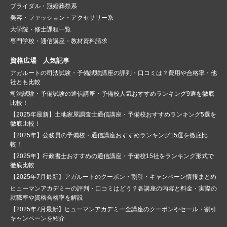
ブライダル・冠婚葬祭系
美容・ファッション・アクセサリー系
大学院・修士課程一覧
専門学校・通信講座・教材資料請求
資格広場 人気記事
アガルートの司法試験・予備試験講座の評判・口コミは？費用や合格率・他
社とも比較
司法試験・予備試験の通信講座・予備校人気おすすめランキング9選を徹底
比較！
【2025年最新】土地家屋調査士通信講座・予備校おすすめランキング5選を
徹底比較！
【2025年】公務員の予備校・通信講座おすすめランキング15選を徹底比
較！
【2025年】行政書士おすすめの通信講座・予備校15社をランキング形式で
徹底比較
【2025年7月最新】アガルートのクーポン・割引・キャンペーン情報まとめ
ヒューマンアカデミーの評判・口コミはどう？各講座の内容と料金・実際の
就職率や資格合格率を解説
【2025年7月最新】ヒューマンアカデミー全講座のクーポンやセール・割引
キャンペーンを紹介