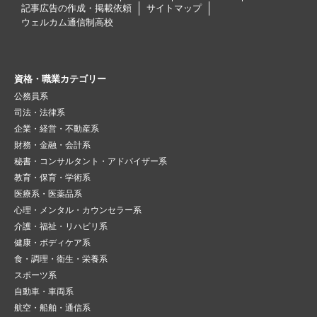
記事広告の作成・掲載依頼
サイトマップ
ウェルカム通信制高校
資格・職業カテゴリー
公務員系
司法・法律系
企業・経営・不動産系
財務・金融・会計系
秘書・コンサルタント・アドバイザー系
教育・保育・学術系
医療系・医薬品系
心理・メンタル・カウンセラー系
介護・福祉・リハビリ系
健康・ボディケア系
食・調理・衛生・栄養系
スポーツ系
自動車・車両系
航空・船舶・通信系