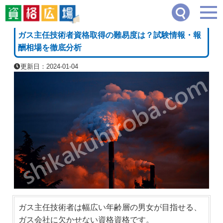
資格広場
≫
危険物・劇物・工業系
≫
ガス主任技術者資格取得の難易度は？試験情報
[PR]
ガス主任技術者資格取得の難易度は？試験情報・報
酬相場を徹底分析
更新日：2024-01-04
ガス主任技術者は幅広い年齢層の男女が目指せる、
ガス会社に欠かせない資格資格です。