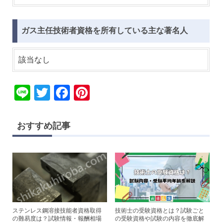
ガス主任技術者資格を所有している主な著名人
該当なし
Li
T
F
Pi
n
wi
a
nt
e
tt
c
er
おすすめ記事
er
e
e
b
st
o
o
k
ステンレス鋼溶接技能者資格取得
技術士の受験資格とは？試験ごと
の難易度は？試験情報・報酬相場
の受験資格や試験の内容を徹底解