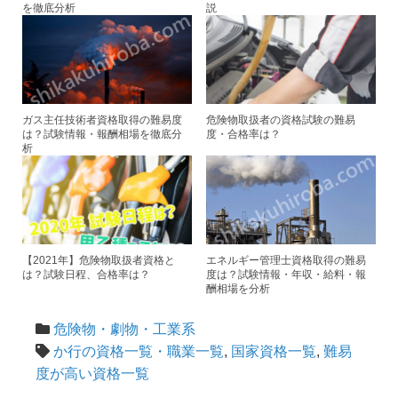
を徹底分析
説
ガス主任技術者資格取得の難易度
危険物取扱者の資格試験の難易
は？試験情報・報酬相場を徹底分
度・合格率は？
析
【2021年】危険物取扱者資格と
エネルギー管理士資格取得の難易
は？試験日程、合格率は？
度は？試験情報・年収・給料・報
酬相場を分析
危険物・劇物・工業系
か行の資格一覧・職業一覧
,
国家資格一覧
,
難易
度が高い資格一覧