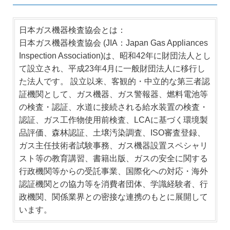
日本ガス機器検査協会とは：
日本ガス機器検査協会 (JIA：Japan Gas Appliances
Inspection Association)は、昭和42年に財団法人とし
て設立され、平成23年4月に一般財団法人に移行し
た法人です。 設立以来、客観的・中立的な第三者認
証機関として、ガス機器、ガス警報器、燃料電池等
の検査・認証、水道に接続される給水装置の検査・
認証、ガス工作物使用前検査、LCAに基づく環境製
品評価、森林認証、土壌汚染調査、ISO審査登録、
ガス主任技術者試験事務、ガス機器設置スペシャリ
スト等の教育講習、書籍出版、ガスの安全に関する
行政機関等からの受託事業、国際化への対応・海外
認証機関との協力等を消費者団体、学識経験者、行
政機関、関係業界との密接な連携のもとに展開して
います。