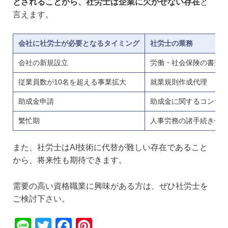
とされることから、社労士は企業に欠かせない存在
と
言えます。
会社に社労士が必要となるタイミング
社労士の業務
会社の新規設立
労働・社会保険の書類
従業員数が10名を超える事業拡大
就業規則作成代理
助成金申請
助成金に関するコンサ
繁忙期
人事労務の諸手続き代
また、社労士はAI技術に代替が難しい存在であること
から、将来性も期待できます。
需要の高い資格職業に興味がある方は、ぜひ社労士を
ご検討下さい。
Li
T
F
Pi