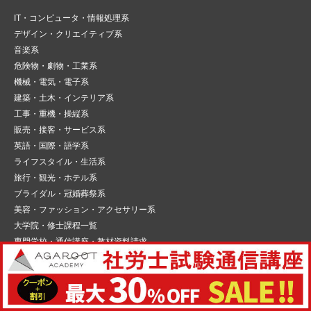
IT・コンピュータ・情報処理系
デザイン・クリエイティブ系
音楽系
危険物・劇物・工業系
機械・電気・電子系
建築・土木・インテリア系
工事・重機・操縦系
販売・接客・サービス系
英語・国際・語学系
ライフスタイル・生活系
旅行・観光・ホテル系
ブライダル・冠婚葬祭系
美容・ファッション・アクセサリー系
大学院・修士課程一覧
専門学校・通信講座・教材資料請求
資格広場 人気記事
アガルートの司法試験・予備試験講座の評判・口コミは？費用や合格率・他
社とも比較