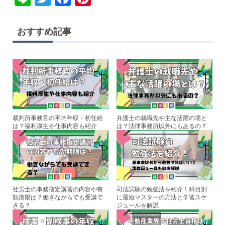
n
wi
a
nt
e
tt
c
er
おすすめ記事
er
e
e
b
st
o
o
k
裁判所事務官の平均年収・初任給
弁護士の就職先や主な活躍の場と
は？福利厚生や仕事内容も紹介
は？法律事務所以外にもあるの？
社労士の事務指定講習の内容や有
司法試験の勉強法を紹介！科目別
効期限は？働きながらでも受講で
に最短マスターの方法と学習スケ
きる？
ジュールを解説