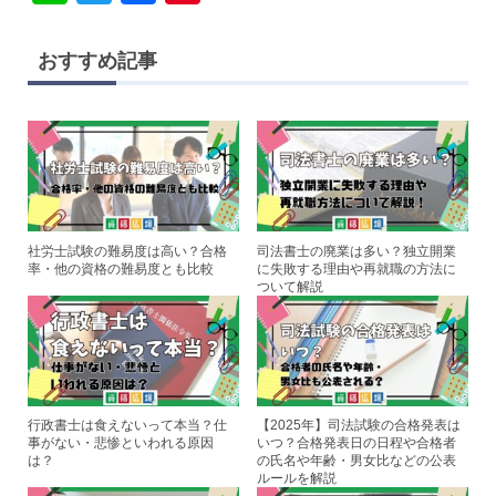
n
wi
a
nt
家資格でもあります。これらの国家資格について仕事内容や難易度の違いについて興味がある
方も多いのではないでしょうか。今回は行政書士・司法書士・社労士の仕事内容や難易度の違
e
tt
c
er
いを比較して解説します。司法試験・予備試験の通信講座・予備校おすすめランキング9選！
おすすめ記事
料金費用の安さ・人気・評判を徹底比較【最新】行政書士・司法書士・社労士を目指す...
er
e
e
b
st
o
o
k
社労士試験の難易度は高い？合格
司法書士の廃業は多い？独立開業
率・他の資格の難易度とも比較
に失敗する理由や再就職の方法に
ついて解説
行政書士は食えないって本当？仕
【2025年】司法試験の合格発表は
事がない・悲惨といわれる原因
いつ？合格発表日の日程や合格者
は？
の氏名や年齢・男女比などの公表
ルールを解説