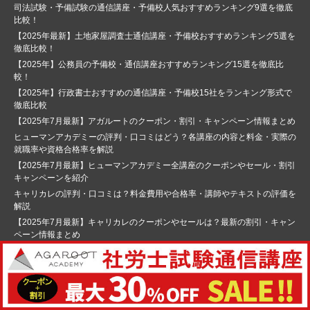
司法試験・予備試験の通信講座・予備校人気おすすめランキング9選を徹底
比較！
【2025年最新】土地家屋調査士通信講座・予備校おすすめランキング5選を
徹底比較！
【2025年】公務員の予備校・通信講座おすすめランキング15選を徹底比
較！
【2025年】行政書士おすすめの通信講座・予備校15社をランキング形式で
徹底比較
【2025年7月最新】アガルートのクーポン・割引・キャンペーン情報まとめ
ヒューマンアカデミーの評判・口コミはどう？各講座の内容と料金・実際の
就職率や資格合格率を解説
【2025年7月最新】ヒューマンアカデミー全講座のクーポンやセール・割引
キャンペーンを紹介
キャリカレの評判・口コミは？料金費用や合格率・講師やテキストの評価を
解説
【2025年7月最新】キャリカレのクーポンやセールは？最新の割引・キャン
ペーン情報まとめ
パソコン教室アビバの評判・口コミは？料金費用や合格率・講師やテキスト
の評価を解説
ラーキャリの評判・口コミは？料金費用や合格率・講師やテキストの評価を
解説
東京法経学院の評判・口コミは？費用や合格率・講師やテキストの評価を解