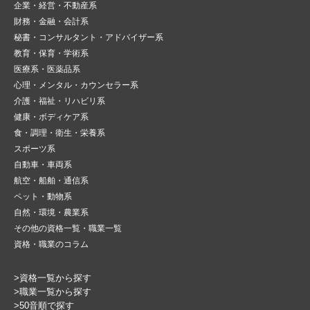
企業・経営・不動産系
財務・金融・会計系
秘書・コンサルタント・アドバイザー系
教育・保育・学術系
医療系・医薬品系
心理・メンタル・カウンセラー系
介護・福祉・リハビリ系
健康・ボディケア系
食・調理・衛生・栄養系
スポーツ系
自動車・車両系
航空・船舶・通信系
ペット・動物系
自然・環境・農業系
その他の資格一覧・職業一覧
資格・職業のコラム
>資格一覧から探す
>職業一覧から探す
>50音順で探す