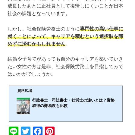
成長したあとに正社員として復帰しにくいことが日本
社会の課題となっています。
しかし、社会保険労務士のように
専門性の高い仕事に
就くことによって、キャリアを積むという選択肢を諦
めずに済むかもしれません
。
結婚や子育てがあっても自分のキャリアを築いていき
たい女性の方は是非、社会保険労務士を目指してみて
はいかがでしょうか。
資格広場
行政書士・司法書士・社労士の違いとは？資格
取得の難易度も比較
🕒️2024年2月22日
Li
T
F
Pi
一般的に士業と呼ばれる職業には様々な種類がありますが、行政書士・司法書士・社労士は士
業の中でも特に認知度の高い資格です。また、行政書士・司法書士・社労士は難易度が高い国