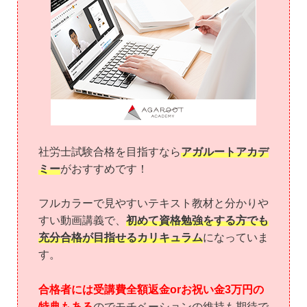
社労士試験合格を目指すなら
アガルートアカデ
ミー
がおすすめです！
フルカラーで見やすいテキスト教材と分かりや
すい動画講義で、
初めて資格勉強をする方でも
充分合格が目指せるカリキュラム
になっていま
す。
合格者には受講費全額返金orお祝い金3万円の
特典もある
のでモチベーションの維持も期待で