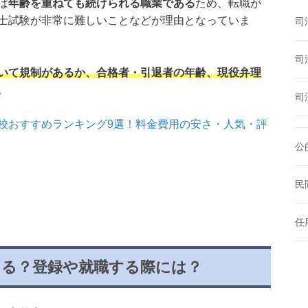
ば
年齢を重ねても続けられる職業である
ため、転職が
士試験が非常に難しいことなどが理由となっていま
司
司
いて規制があるか、合格者・引退者の年齢、現役弁理
。
司
校おすすめランキング9選！料金費用の安さ・人気・評
公
民
任
ある？登録や就職する際には？