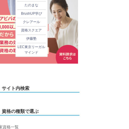
たのまな
BrushUP学び
クレアール
資格スクエア
伊藤塾
LEC東京リーガル
マインド
サイト内検索
資格の種類で選ぶ
家資格一覧