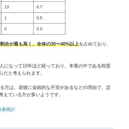
13
6.7
1
0.5
0
0.0
者割合が最も高く、全体の30〜40%以上
を占めており、
会人になって10年ほど経っており、本業の中である程度
らだと考えられます。
得する方は、老後に金銭的な不安があるなどの理由で、定
考えている方が多いようです。
格者統計