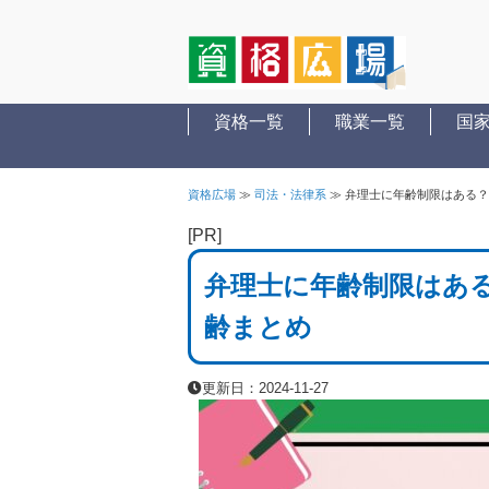
資格一覧
職業一覧
国
資格広場
≫
司法・法律系
≫
弁理士に年齢制限はある？
[PR]
弁理士に年齢制限はあ
齢まとめ
更新日：2024-11-27