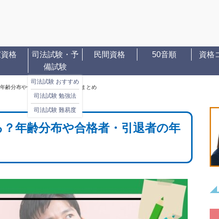
家資格
司法試験・予
民間資格
50音順
資格
備試験
司法試験 おすすめ
年齢分布や合格者・引退者の年齢まとめ
司法試験 勉強法
司法試験 難易度
る？年齢分布や合格者・引退者の年