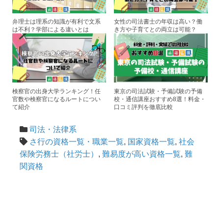
弁理士は理系の知識が有利で文系
女性の司法書士の年収は高い？働
は不利？学部による違いとは
き方や子育てとの両立は可能？
検察官の出身大学ランキング！任
東京の司法試験・予備試験の予備
官数や検察官になるルートについ
校・通信講座おすすめ8選！料金・
て紹介
口コミ評判を徹底比較
司法・法律系
さ行の資格一覧・職業一覧
,
国家資格一覧
,
社会
保険労務士（社労士）
,
難易度が高い資格一覧
,
難
関資格