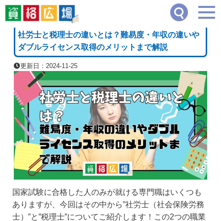
資格広場
≫
司法・法律系
≫
社労士と税理士の違いとは？難易度・年収の違いやダブ
[PR]
社労士と税理士の違いとは？難易度・年収の違いや
ダブルライセンス取得のメリットまで解説
更新日：2024-11-25
国家試験に合格した人のみが就ける専門職はいくつも
ありますが、今回はその中から”社労士（社会保険労務
士）”と”税理士”についてご紹介します！この2つの職業