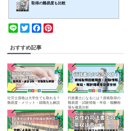
取得の難易度も比較
🕒️2024年2月22日
Li
T
F
Pi
一般的に士業と呼ばれる職業には様々な種類がありますが、行政書士・司法書士・社労士は士
業の中でも特に認知度の高い資格です。また、行政書士・司法書士・社労士は難易度が高い国
n
wi
a
nt
家資格でもあります。これらの国家資格について仕事内容や難易度の違いについて興味がある
方も多いのではないでしょうか。今回は行政書士・司法書士・社労士の仕事内容や難易度の違
e
tt
c
er
いを比較して解説します。司法試験・予備試験の通信講座・予備校おすすめランキング9選！
おすすめ記事
料金費用の安さ・人気・評判を徹底比較【最新】行政書士・司法書士・社労士を目指す...
er
e
e
b
st
o
o
k
社労士資格は大学生でも取れる？
行政書士になるには？資格取得の
難易度・メリット・就職先も解説
難易度・試験情報・年収・報酬相
場を徹底分析