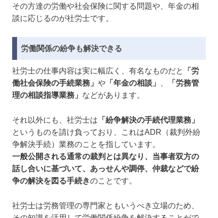
その方達の労働や社会保険に関する問題や、年金の相
談に応じるのが社労士です。
労働関係の紛争も解決できる
社労士の仕事内容は実に幅広く、有名なものだと
「労
働社会保険の手続業務」
や
「年金の相談」
、
「労務管
理の相談指導業務」
などがあります。
それ以外にも、社労士は
「紛争解決の手続代理業務」
というものを請け負っており、これはADR（裁判外紛
争解決手続）業務のことを指しています。
一般公開される通常の裁判とは異なり、当事者双方の
話し合いに基づいて、あっせんや調停、仲裁などで紛
争の解決を図る手続き
のことです。
社労士は労務管理の専門家ともいうべき立場のため、
その知識を活用して労働関係紛争を解決することがで