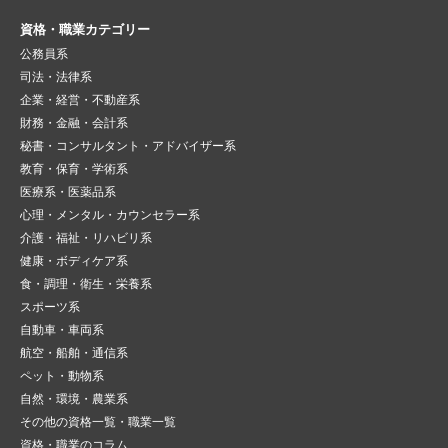
資格・職業カテゴリー
公務員系
司法・法律系
企業・経営・不動産系
財務・金融・会計系
秘書・コンサルタント・アドバイザー系
教育・保育・学術系
医療系・医薬品系
心理・メンタル・カウンセラー系
介護・福祉・リハビリ系
健康・ボディケア系
食・調理・衛生・栄養系
スポーツ系
自動車・車両系
航空・船舶・通信系
ペット・動物系
自然・環境・農業系
その他の資格一覧・職業一覧
資格・職業のコラム