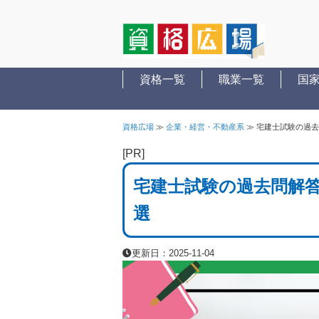
資格一覧
職業一覧
国
資格広場
≫
企業・経営・不動産系
≫
宅建士試験の過去
[PR]
宅建士試験の過去問解
選
更新日：2025-11-04