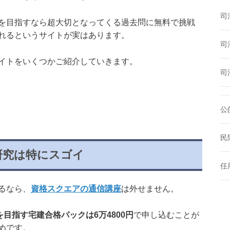
司
を目指すなら超大切となってくる過去問に無料で挑戦
れるというサイトが実はあります。
司
イトをいくつかご紹介していきます。
司
公
民
研究は特にスゴイ
任
るなら、
資格スクエアの通信講座
は外せません。
目指す宅建合格パックは6万4800円
で申し込むことが
めです。