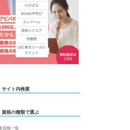
たのまな
BrushUP学び
クレアール
資格スクエア
伊藤塾
LEC東京リーガル
マインド
サイト内検索
資格の種類で選ぶ
家資格一覧