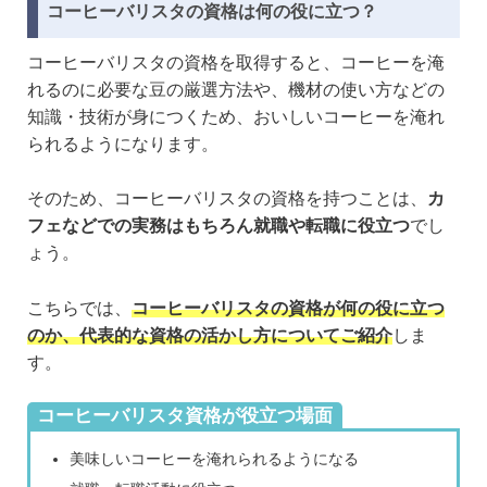
カフェへの就職・転職や開業を考えている方にとって、コーヒーバリスタを目指している方は
コーヒーバリスタの資格は何の役に立つ？
多いのではないでしょうか。コーヒーバリスタを目指すなら、コーヒの専門知識の証明となる
資格取得をおすすめします。こちらの記事では、コーヒーバリスタの資格の詳細や、独学で取
得できるのか、取得の難易度について解説します。コーヒーバリスタとは？コーヒーバリスタ
コーヒーバリスタの資格を取得すると、コーヒーを淹
とは、元々イタリア語で「バール(bar)でサービスをする人」という意味で、イタリアのバリス
れるのに必要な豆の厳選方法や、機材の使い方などの
タの活動範囲はカフェや喫茶店に留まらず、アルコールを提供するような飲食店でも...
知識・技術が身につくため、おいしいコーヒーを淹れ
られるようになります。
そのため、コーヒーバリスタの資格を持つことは、
カ
フェなどでの実務はもちろん就職や転職に役立つ
でし
ょう。
こちらでは、
コーヒーバリスタの資格が何の役に立つ
のか、代表的な資格の活かし方についてご紹介
しま
す。
コーヒーバリスタ資格が役立つ場面
美味しいコーヒーを淹れられるようになる