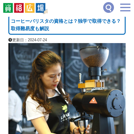
資格広場
≫
食・調理・衛生・栄養系
≫
コーヒーバリスタの資格とは？独学で取得で
[PR]
コーヒーバリスタの資格とは？独学で取得できる？
取得難易度も解説
更新日：2024-07-24