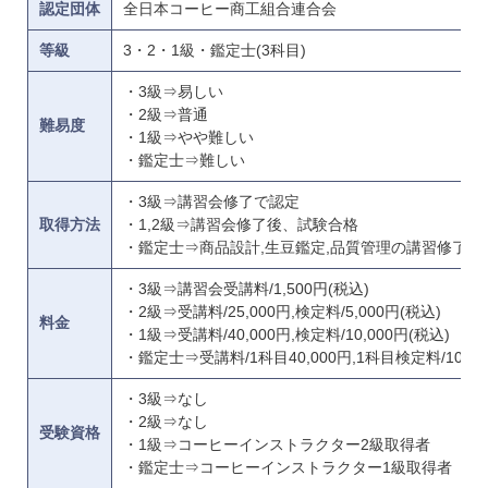
認定団体
全日本コーヒー商工組合連合会
等級
3・2・1級・鑑定士(3科目)
・3級⇒易しい
・2級⇒普通
難易度
・1級⇒やや難しい
・鑑定士⇒難しい
・3級⇒講習会修了で認定
取得方法
・1,2級⇒講習会修了後、試験合格
・鑑定士⇒商品設計,生豆鑑定,品質管理の講習修了後
・3級⇒講習会受講料/1,500円(税込)
・2級⇒受講料/25,000円,検定料/5,000円(税込)
料金
・1級⇒受講料/40,000円,検定料/10,000円(税込)
・鑑定士⇒受講料/1科目40,000円,1科目検定料/10,00
・3級⇒なし
・2級⇒なし
受験資格
・1級⇒コーヒーインストラクター2級取得者
・鑑定士⇒コーヒーインストラクター1級取得者