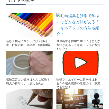
er
e
e
b
st
o
o
k
色彩士検定に受かるには？難易
動画編集を独学で学ぶにはどんな
度・仕事内容・合格率・給料相場
方法がある？スキルアップの方法
も紹介！
伝統工芸士の資格はどんな試験？
映像クリエイターに将来性はあ
職人の称号はいつ決めるのか
る？今後の需要や活躍の場、副業
でも安定？