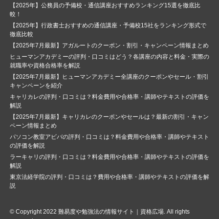
【2025年】公務員の予備校・通信講座おすすめランキング15選を徹底比
較！
【2025年】行政書士おすすめの通信講座・予備校15社をランキング形式で
徹底比較
【2025年7月最新】アガルートのクーポン・割引・キャンペーン情報まとめ
ヒューマンアカデミーの評判・口コミはどう？各講座の内容と料金・実際の
就職率や資格合格率を解説
【2025年7月最新】ヒューマンアカデミー全講座のクーポンやセール・割引
キャンペーンを紹介
キャリカレの評判・口コミは？料金費用や合格率・講師やテキストの評価を
解説
【2025年7月最新】キャリカレのクーポンやセールは？最新の割引・キャン
ペーン情報まとめ
パソコン教室アビバの評判・口コミは？料金費用や合格率・講師やテキスト
の評価を解説
ラーキャリの評判・口コミは？料金費用や合格率・講師やテキストの評価を
解説
東京法経学院の評判・口コミは？費用や合格率・講師やテキストの評価を解
説
© Copyright 2022
難易度や勉強法の情報サイト｜資格広場
. All rights