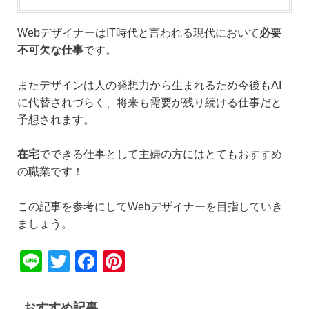
WebデザイナーはIT時代と言われる現代において
必要
不可欠な仕事
です。
またデザインは人の発想力から生まれるため今後もAI
に代替されづらく、将来も需要が残り続ける仕事だと
予想されます。
在宅
でできる仕事として主婦の方にはとてもおすすめ
の職業です！
この記事を参考にしてWebデザイナーを目指していき
ましょう。
Li
T
F
Pi
n
wi
a
nt
e
tt
c
er
おすすめ記事