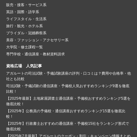
販売・接客・サービス系
英語・国際・語学系
ライフスタイル・生活系
旅行・観光・ホテル系
ブライダル・冠婚葬祭系
美容・ファッション・アクセサリー系
大学院・修士課程一覧
専門学校・通信講座・教材資料請求
資格広場 人気記事
アガルートの司法試験・予備試験講座の評判・口コミは？費用や合格率・他
社とも比較
司法試験・予備試験の通信講座・予備校人気おすすめランキング9選を徹底
比較！
【2025年最新】土地家屋調査士通信講座・予備校おすすめランキング5選を
徹底比較！
【2025年】公務員の予備校・通信講座おすすめランキング15選を徹底比
較！
【2025年】行政書士おすすめの通信講座・予備校15社をランキング形式で
徹底比較
【2025年7月最新】アガルートのクーポン・割引・キャンペーン情報まとめ