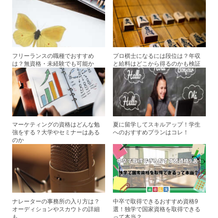
b
st
o
o
k
フリーランスの職種でおすすめ
プロ棋士になるには段位は？年収
は？無資格・未経験でも可能か
と給料はどこから得るのかも検証
マーケティングの資格はどんな勉
夏に留学してスキルアップ！学生
強をする？大学やセミナーはある
へのおすすめプランはコレ！
のか
ナレーターの事務所の入り方は？
中卒で取得できるおすすめ資格9
オーディションやスカウトの詳細
選！独学で国家資格を取得できる
も
って本当？