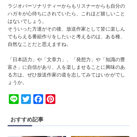
ラジオパーソナリティーからもリスナーからも自分の
ハガキが心待ちにされていたら、これほど嬉しいこと
はないでしょう。
そういった方達がその後、放送作家として皆に楽しん
でもらえる番組作りをしたいと考えるのは、ある種、
自然なことだと思えますね。
「日本語力」や「文章力」、「発想力」や「知識の豊
富さ」に自信があり、人を楽しませることに興味のあ
る方は、ぜひ放送作家の道を志してみてはいかがでし
ょうか。
Li
T
F
Pi
n
wi
a
nt
e
tt
c
er
おすすめ記事
er
e
e