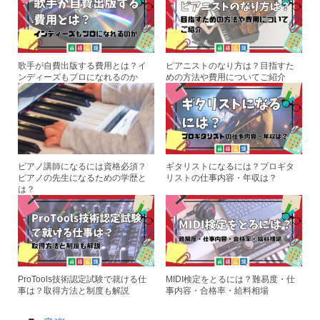
o
o
k
歌手が自費出版する費用とは？イ
ピアニストのなり方は？目指すた
ンディーズもプロになれるのか
めの方法や費用についてご紹介
ピアノ講師になるには資格必須？
ギタリストになるには？プロギタ
ピアノの先生になるための学歴と
リストの仕事内容・年収は？
は？
ProTools技術認定試験で就ける仕
MIDI検定をとるには？難易度・仕
事は？取得方法と制度も解説
事内容・合格率・給料相場