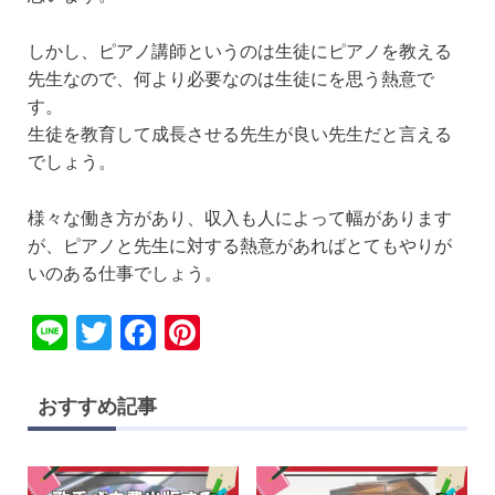
しかし、ピアノ講師というのは生徒にピアノを教える
先生なので、何より必要なのは生徒にを思う熱意で
す。
生徒を教育して成長させる先生が良い先生だと言える
でしょう。
様々な働き方があり、収入も人によって幅があります
が、ピアノと先生に対する熱意があればとてもやりが
いのある仕事でしょう。
Li
T
F
Pi
n
wi
a
nt
e
tt
c
er
おすすめ記事
er
e
e
b
st