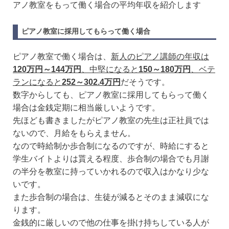
アノ教室をもって働く場合の平均年収を紹介します
ピアノ教室に採用してもらって働く場合
ピアノ教室で働く場合は、
新人のピアノ講師の年収は
120万円～144万円
、中堅になると
150～180万円
、ベテ
ランになると
252～302.4万円
だそうです。
数字からしても、ピアノ教室に採用してもらって働く
場合は金銭定期に相当厳しいようです。
先ほども書きましたがピアノ教室の先生は正社員では
ないので、月給をもらえません。
なので時給制か歩合制になるのですが、時給にすると
学生バイトよりは貰える程度、歩合制の場合でも月謝
の半分を教室に持っていかれるので収入はかなり少な
いです。
また歩合制の場合は、生徒が減るとそのまま減収にな
ります。
金銭的に厳しいので他の仕事を掛け持ちしている人が