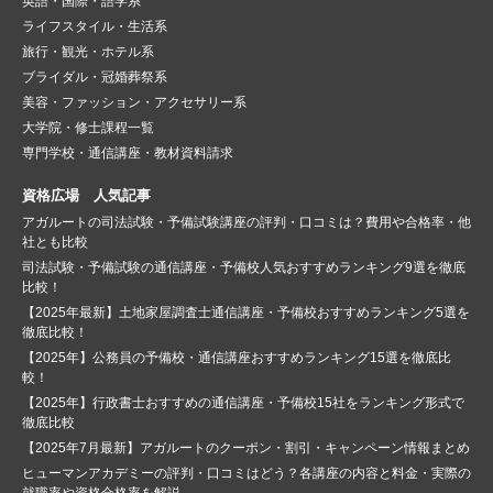
英語・国際・語学系
ライフスタイル・生活系
旅行・観光・ホテル系
ブライダル・冠婚葬祭系
美容・ファッション・アクセサリー系
大学院・修士課程一覧
専門学校・通信講座・教材資料請求
資格広場 人気記事
アガルートの司法試験・予備試験講座の評判・口コミは？費用や合格率・他
社とも比較
司法試験・予備試験の通信講座・予備校人気おすすめランキング9選を徹底
比較！
【2025年最新】土地家屋調査士通信講座・予備校おすすめランキング5選を
徹底比較！
【2025年】公務員の予備校・通信講座おすすめランキング15選を徹底比
較！
【2025年】行政書士おすすめの通信講座・予備校15社をランキング形式で
徹底比較
【2025年7月最新】アガルートのクーポン・割引・キャンペーン情報まとめ
ヒューマンアカデミーの評判・口コミはどう？各講座の内容と料金・実際の
就職率や資格合格率を解説