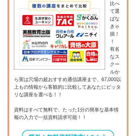
比べ
て選
ばな
きゃ
損！
！
有名
なス
クー
ルか
ら実は穴場の超おすすめ通信講座まで、67,000以
上もの情報から客観的に比較してあなたにピッタ
リな講座を選べる！！
資料はすべて無料で、たった1分の簡単な基本情
報の入力で一括資料請求可能！！