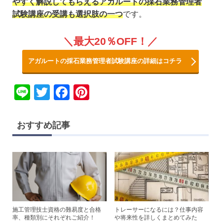
やすく解説してもらえるアガルートの採石業務管理者
試験講座の受講も選択肢の一つ
です。
最大20％OFF！
アガルートの採石業務管理者試験講座の詳細はコチラ
Li
T
F
Pi
n
wi
a
nt
e
tt
c
er
おすすめ記事
er
e
e
b
st
o
o
k
施工管理技士資格の難易度と合格
トレーサーになるには？仕事内容
率、種類別にそれぞれご紹介！
や将来性を詳しくまとめてみた