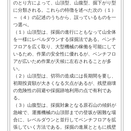
のとり方によって、山頂型、山腹型、掘下がり型
に分類される。これらの特徴を述べた次の（１）
～（４）の記述のうちから、誤っているものを一
つ選べ。
（１）山頂型は、採掘の進行にともなって山全体
を一様にレベルダウンする採掘法である。ベンチ
フロアを広く取り、大型機械の稼働を可能にして
いるため、作業の安全性に優れるが、ベンチフロ
アが広いため作業が天候に左右されることが多
い。
（２）山頂型は、切羽の造成には長期間を要し、
初期投資額が大きくなる欠点があるが、残壁崩壊
の危険性の回避や採掘跡地利用の点で有利であ
る。
（３）山腹型は、採掘対象となる原石山の傾斜が
急峻で、運搬機械の山頂部までの登坂が困難な場
合に、レベルダウンと並行してベンチフロアを拡
張していく方法である。採掘の進展とともに残壁