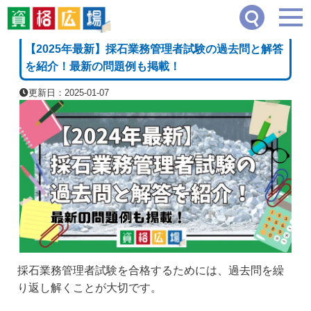
資格広場
≫
建築・土木・インテリア系
≫
【2025年最新】採石業務管理者試験の過
[PR]
【2025年最新】採石業務管理者試験の過去問と解答
を紹介！最新の問題例も掲載！
更新日：2025-01-07
採石業務管理者試験を合格するためには、過去問を繰
り返し解くことが大切です。