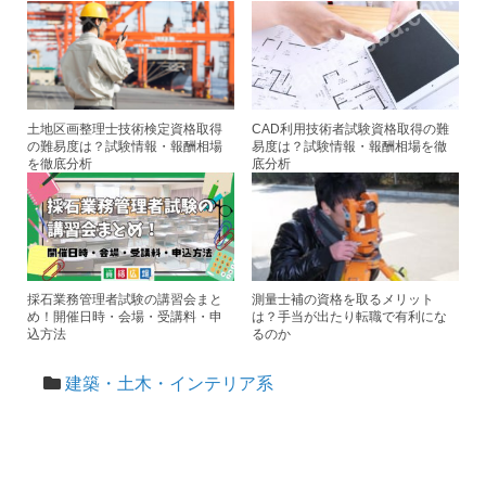
土地区画整理士技術検定資格取得
CAD利用技術者試験資格取得の難
の難易度は？試験情報・報酬相場
易度は？試験情報・報酬相場を徹
を徹底分析
底分析
採石業務管理者試験の講習会まと
測量士補の資格を取るメリット
め！開催日時・会場・受講料・申
は？手当が出たり転職で有利にな
込方法
るのか
建築・土木・インテリア系