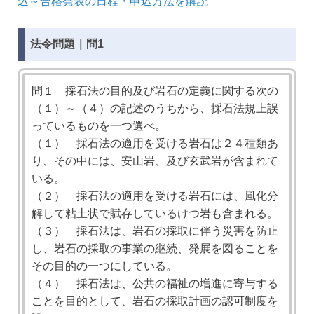
込～合格発表の日程・申込方法を解説
法令問題｜問1
問１ 採石法の目的及び岩石の定義に関する次の
（１）～（４）の記述のうちから、採石法規上誤
っているものを一つ選べ。
（１） 採石法の適用を受ける岩石は２４種類あ
り、その中には、安山岩、及び玄武岩が含まれて
いる。
（２） 採石法の適用を受ける岩石には、風化分
解して粘土状で賦存しているけつ岩も含まれる。
（３） 採石法は、岩石の採取に伴う災害を防止
し、岩石の採取の事業の継続、発展を図ることを
その目的の一つにしている。
（４） 採石法は、公共の福祉の増進に寄与する
ことを目的として、岩石の採取計画の認可制度を