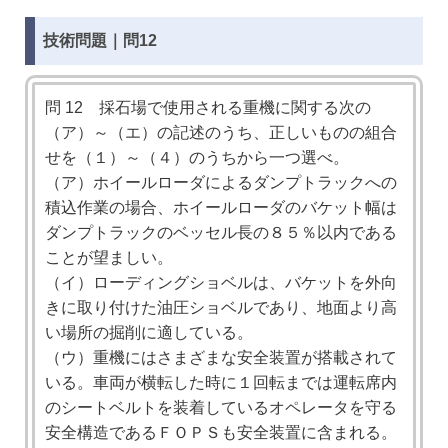
技術問題｜問12
問 12 採石場で使用される重機に関する次の
（ア）～（エ）の記述のうち、正しいものの組合
せを（１）～（４）のうちから一つ選べ。
（ア）ホイールローダによるダンプトラックへの
積込作業の場合、ホイールローダのバケット幅は
ダンプトラックのベッセル長の８５％以内である
ことが望ましい。
（イ）ローディングショベルは、バケットを外向
きに取り付けた油圧ショベルであり、地面より高
い場所の掘削に適している。
（ウ）重機にはさまざまな安全装置が搭載されて
いる。車両が横転した時に１回転までは運転席内
のシートベルトを装着しているオペレータを守る
安全構造であるＦＯＰＳも安全装置に含まれる。