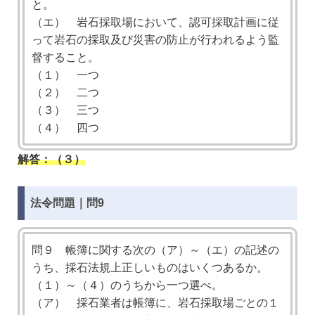
と。
（エ） 岩石採取場において、認可採取計画に従
って岩石の採取及び災害の防止が行われるよう監
督すること。
（１） 一つ
（２） 二つ
（３） 三つ
（４） 四つ
解答：（３）
法令問題｜問9
問９ 帳簿に関する次の（ア）～（エ）の記述の
うち、採石法規上正しいものはいくつあるか。
（１）～（４）のうちから一つ選べ。
（ア） 採石業者は帳簿に、岩石採取場ごとの１