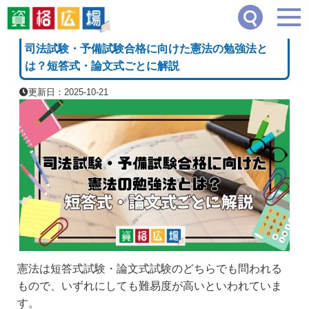
資格広場
≫
教育・保育・学術系
≫
司法試験・予備試験合格に向けた憲法の勉強法と
[PR]
司法試験・予備試験合格に向けた憲法の勉強法と
は？短答式・論文式ごとに解説
更新日：2025-10-21
憲法は短答式試験・論文式試験のどちらでも問われる
もので、いずれにしても難易度が高いといわれていま
す。