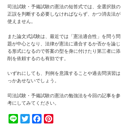
司法試験・予備試験の憲法の短答式では、全選択肢の
正誤を判断する必要しなければならず、かつ消去法が
使えません。
また論文式試験は、最近では「憲法適合性」を問う問
題が中心となり、法律が憲法に適合するか否かを論じ
る形式になるので答案の型を身に付けたり第三者に添
削を依頼するのも有効です。
いずれにしても、判例を意識することや過去問演習は
っかあせないでしょう。
司法試験・予備試験の憲法の勉強法を今回の記事を参
考にしてみてください。
Li
T
F
Pi
n
wi
a
nt