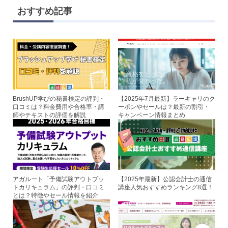
e
tt
c
er
おすすめ記事
er
e
e
b
st
o
o
k
BrushUP学びの秘書検定の評判・
【2025年7月最新】ラーキャリのク
口コミは？料金費用や合格率・講
ーポンやセールは？最新の割引・
師やテキストの評価を解説
キャンペーン情報まとめ
アガルート「予備試験アウトプッ
【2025年最新】公認会計士の通信
トカリキュラム」の評判・口コミ
講座人気おすすめランキング8選！
とは？特徴やセール情報を紹介