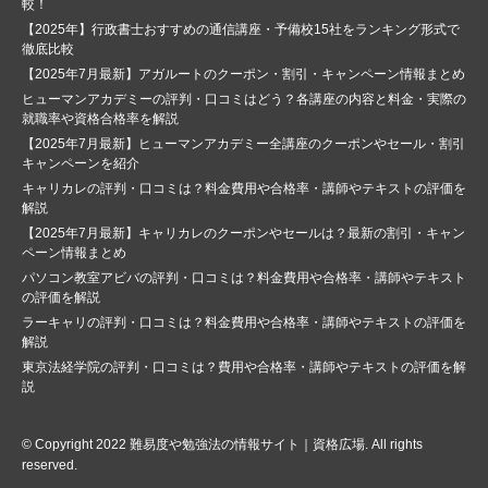
較！
【2025年】行政書士おすすめの通信講座・予備校15社をランキング形式で
徹底比較
【2025年7月最新】アガルートのクーポン・割引・キャンペーン情報まとめ
ヒューマンアカデミーの評判・口コミはどう？各講座の内容と料金・実際の
就職率や資格合格率を解説
【2025年7月最新】ヒューマンアカデミー全講座のクーポンやセール・割引
キャンペーンを紹介
キャリカレの評判・口コミは？料金費用や合格率・講師やテキストの評価を
解説
【2025年7月最新】キャリカレのクーポンやセールは？最新の割引・キャン
ペーン情報まとめ
パソコン教室アビバの評判・口コミは？料金費用や合格率・講師やテキスト
の評価を解説
ラーキャリの評判・口コミは？料金費用や合格率・講師やテキストの評価を
解説
東京法経学院の評判・口コミは？費用や合格率・講師やテキストの評価を解
説
© Copyright 2022
難易度や勉強法の情報サイト｜資格広場
. All rights
reserved.