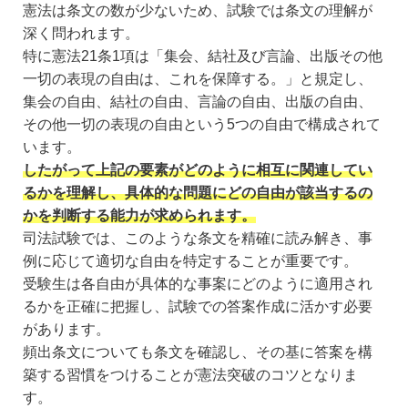
憲法は条文の数が少ないため、試験では条文の理解が
深く問われます。
特に憲法21条1項は「集会、結社及び言論、出版その他
一切の表現の自由は、これを保障する。」と規定し、
集会の自由、結社の自由、言論の自由、出版の自由、
その他一切の表現の自由という5つの自由で構成されて
います。
したがって上記の要素がどのように相互に関連してい
るかを理解し、具体的な問題にどの自由が該当するの
かを判断する能力が求められます。
司法試験では、このような条文を精確に読み解き、事
例に応じて適切な自由を特定することが重要です。
受験生は各自由が具体的な事案にどのように適用され
るかを正確に把握し、試験での答案作成に活かす必要
があります。
頻出条文についても条文を確認し、その基に答案を構
築する習慣をつけることが憲法突破のコツとなりま
す。