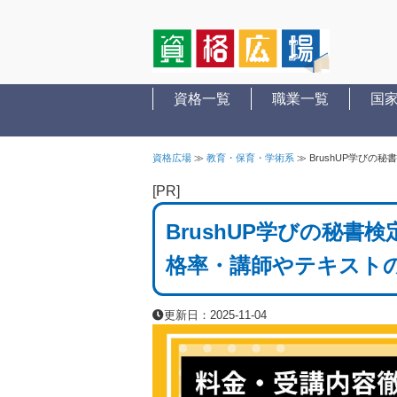
資格一覧
職業一覧
国
資格広場
≫
教育・保育・学術系
≫
BrushUP学び
[PR]
BrushUP学びの秘
格率・講師やテキスト
更新日：2025-11-04