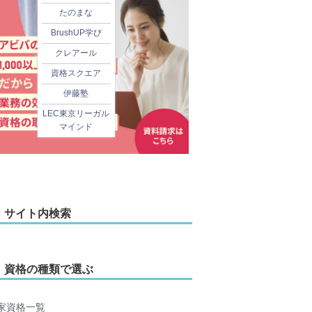
たのまな
BrushUP学び
クレアール
資格スクエア
伊藤塾
LEC東京リーガル
マインド
サイト内検索
資格の種類で選ぶ
家資格一覧