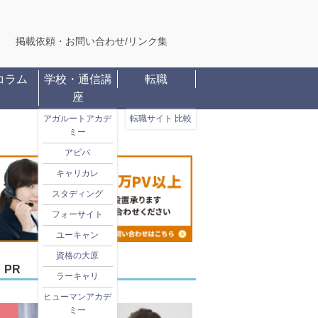
掲載依頼・お問い合わせ
/
リンク集
コラム
学校・通信講
転職
座
アガルートアカデ
転職サイト 比較
ミー
アビバ
キャリカレ
スタディング
フォーサイト
ユーキャン
資格の大原
PR
ラーキャリ
ヒューマンアカデ
ミー