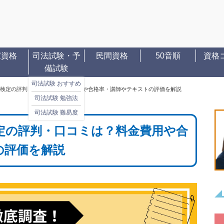
家資格
司法試験・予
民間資格
50音順
資格
備試験
司法試験 おすすめ
の秘書検定の評判・口コミは？料金費用や合格率・講師やテキストの評価を解説
司法試験 勉強法
司法試験 難易度
書検定の評判・口コミは？料金費用や合
の評価を解説