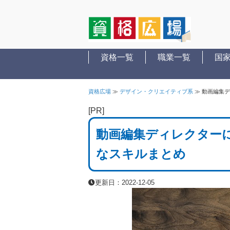
資格一覧
職業一覧
国
資格広場
≫
デザイン・クリエイティブ系
≫
動画編集デ
[PR]
動画編集ディレクター
なスキルまとめ
更新日：2022-12-05