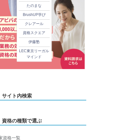
たのまな
BrushUP学び
クレアール
資格スクエア
伊藤塾
LEC東京リーガル
マインド
サイト内検索
資格の種類で選ぶ
家資格一覧