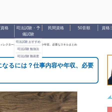
家資格
司法試験・予
民間資格
50音順
資格
備試験
司法試験 おすすめ
ィレクターになるには？仕事内容や年収、必要なスキルまとめ
司法試験 勉強法
司法試験 難易度
になるには？仕事内容や年収、必要