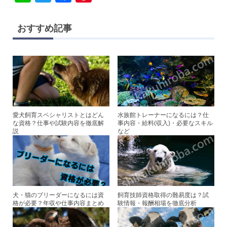
n
wi
a
nt
e
tt
c
er
おすすめ記事
er
e
e
b
st
o
o
k
愛犬飼育スペシャリストとはどん
水族館トレーナーになるには？仕
な資格？仕事や試験内容を徹底解
事内容・給料(収入)・必要なスキル
説
など
犬・猫のブリーダーになるには資
飼育技師資格取得の難易度は？試
格が必要？年収や仕事内容まとめ
験情報・報酬相場を徹底分析