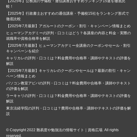
【2025年】公務員の予備校・通信講座おすすめランキング15選を徹底比
較！
【2025年】行政書士おすすめの通信講座・予備校15社をランキング形式で
徹底比較
【2025年7月最新】アガルートのクーポン・割引・キャンペーン情報まとめ
ヒューマンアカデミーの評判・口コミはどう？各講座の内容と料金・実際の
就職率や資格合格率を解説
【2025年7月最新】ヒューマンアカデミー全講座のクーポンやセール・割引
キャンペーンを紹介
キャリカレの評判・口コミは？料金費用や合格率・講師やテキストの評価を
解説
【2025年7月最新】キャリカレのクーポンやセールは？最新の割引・キャン
ペーン情報まとめ
パソコン教室アビバの評判・口コミは？料金費用や合格率・講師やテキスト
の評価を解説
ラーキャリの評判・口コミは？料金費用や合格率・講師やテキストの評価を
解説
東京法経学院の評判・口コミは？費用や合格率・講師やテキストの評価を解
説
© Copyright 2022
難易度や勉強法の情報サイト｜資格広場
. All rights
reserved.