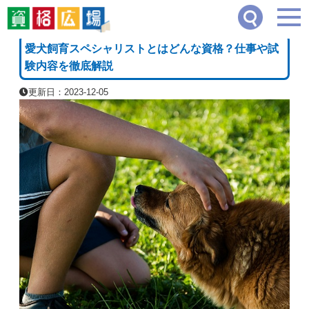
資格広場
≫
ペット・動物系
≫
愛犬飼育スペシャリストとはどんな資格？仕事や試験
[PR]
愛犬飼育スペシャリストとはどんな資格？仕事や試
験内容を徹底解説
更新日：2023-12-05