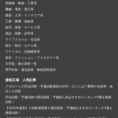
危険物・劇物・工業系
機械・電気・電子系
建築・土木・インテリア系
工事・重機・操縦系
販売・接客・サービス系
英語・国際・語学系
ライフスタイル・生活系
旅行・観光・ホテル系
ブライダル・冠婚葬祭系
美容・ファッション・アクセサリー系
大学院・修士課程一覧
専門学校・通信講座・教材資料請求
資格広場 人気記事
アガルートの司法試験・予備試験講座の評判・口コミは？費用や合格率・他
社とも比較
司法試験・予備試験の通信講座・予備校人気おすすめランキング9選を徹底
比較！
【2025年最新】土地家屋調査士通信講座・予備校おすすめランキング5選を
徹底比較！