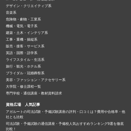
デザイン・クリエイティブ系
音楽系
危険物・劇物・工業系
機械・電気・電子系
建築・土木・インテリア系
工事・重機・操縦系
販売・接客・サービス系
英語・国際・語学系
ライフスタイル・生活系
旅行・観光・ホテル系
ブライダル・冠婚葬祭系
美容・ファッション・アクセサリー系
大学院・修士課程一覧
専門学校・通信講座・教材資料請求
資格広場 人気記事
アガルートの司法試験・予備試験講座の評判・口コミは？費用や合格率・他
社とも比較
司法試験・予備試験の通信講座・予備校人気おすすめランキング9選を徹底
比較！