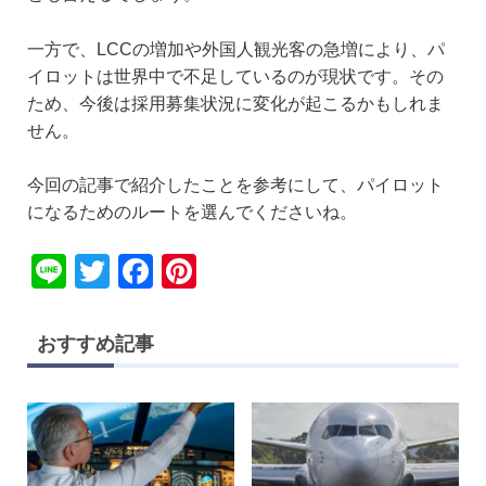
一方で、LCCの増加や外国人観光客の急増により、パ
イロットは世界中で不足しているのが現状です。その
ため、今後は採用募集状況に変化が起こるかもしれま
せん。
今回の記事で紹介したことを参考にして、パイロット
になるためのルートを選んでくださいね。
Li
T
F
Pi
n
wi
a
nt
e
tt
c
er
おすすめ記事
er
e
e
b
st
o
o