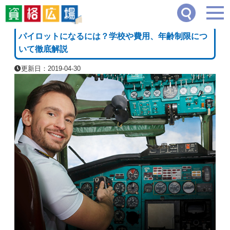
資格広場
≫
航空・船舶・通信系
≫
パイロットになるには？学校や費用、年齢制限に
[PR]
パイロットになるには？学校や費用、年齢制限につ
いて徹底解説
更新日：2019-04-30