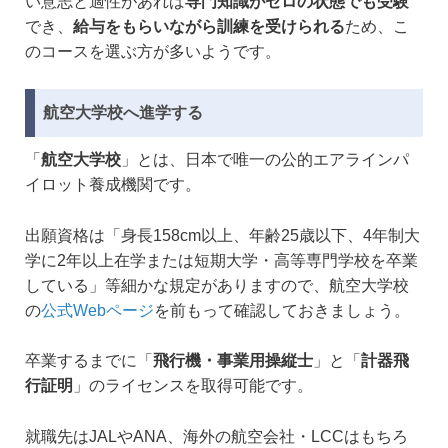
い意志と適性があれば
専門知識がゼロの状態でも受験
でき、
給与をもらいながら訓練を受けられる
ため、こ
のコースを選ぶ方が多いようです。
航空大学校へ進学する
「
航空大学校
」とは、日本で唯一の公的エアラインパ
イロット養成機関です。
出願資格は「身長158cm以上、年齢25歳以下、4年制大
学に2年以上在学または短期大学・高等専門学校を卒業
している」等細かな規定がありますので、航空大学校
の
公式Webページ
を前もって確認しておきましょう。
卒業するまでに「
飛行機・事業用操縦士
」と「
計器飛
行証明
」のライセンスを取得可能です。
就職先はJALやANA、海外の航空会社・LCCはもちろ