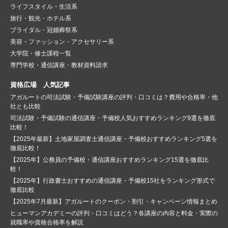
ライフスタイル・生活系
旅行・観光・ホテル系
ブライダル・冠婚葬祭系
美容・ファッション・アクセサリー系
大学院・修士課程一覧
専門学校・通信講座・教材資料請求
資格広場 人気記事
アガルートの司法試験・予備試験講座の評判・口コミは？費用や合格率・他
社とも比較
司法試験・予備試験の通信講座・予備校人気おすすめランキング9選を徹底
比較！
【2025年最新】土地家屋調査士通信講座・予備校おすすめランキング5選を
徹底比較！
【2025年】公務員の予備校・通信講座おすすめランキング15選を徹底比
較！
【2025年】行政書士おすすめの通信講座・予備校15社をランキング形式で
徹底比較
【2025年7月最新】アガルートのクーポン・割引・キャンペーン情報まとめ
ヒューマンアカデミーの評判・口コミはどう？各講座の内容と料金・実際の
就職率や資格合格率を解説