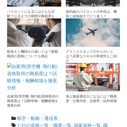
k
パイロットになるにはどんな試
国内線のパイロットの年収は、機
験？なるまでの期間や難易度も
長と副操縦士でどう違う？
航海士と機関士の違いとは？船舶
グランドスタッフのやりがいと
職員の資格についても検証
は？必要なスキルや将来性もご紹
介
自家用(滑空機･飛行船)資格取得の
海上無線通信士になるには？難易
難易度は？試験情報・報酬相場を
度・仕事内容・合格率・給料相場
徹底分析
航空・船舶・通信系
た行の資格一覧・職業一覧
,
国家資格一覧
,
職