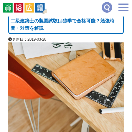
資格広場
≫
建築・土木・インテリア系
≫
二級建築士の製図試験は独学で合格可能？
[PR]
二級建築士の製図試験は独学で合格可能？勉強時
間・対策を解説
更新日：2019-03-28