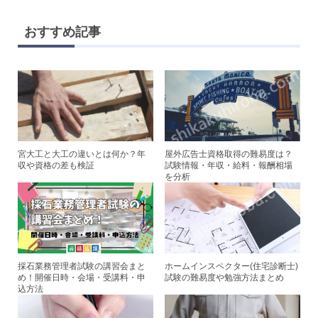
n
wi
a
nt
e
tt
c
er
おすすめ記事
er
e
e
b
st
o
o
k
宮大工と大工の違いとは何か？年
屋外広告士資格取得の難易度は？
収や資格の差も検証
試験情報・年収・給料・報酬相場
を分析
採石業務管理者試験の講習会まと
ホームインスペクター(住宅診断士)
め！開催日時・会場・受講料・申
試験の難易度や勉強方法まとめ
込方法