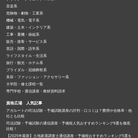
音楽系
危険物・劇物・工業系
機械・電気・電子系
建築・土木・インテリア系
工事・重機・操縦系
販売・接客・サービス系
英語・国際・語学系
ライフスタイル・生活系
旅行・観光・ホテル系
ブライダル・冠婚葬祭系
美容・ファッション・アクセサリー系
大学院・修士課程一覧
専門学校・通信講座・教材資料請求
資格広場 人気記事
アガルートの司法試験・予備試験講座の評判・口コミは？費用や合格率・他
社とも比較
司法試験・予備試験の通信講座・予備校人気おすすめランキング9選を徹底
比較！
【2025年最新】土地家屋調査士通信講座・予備校おすすめランキング5選を