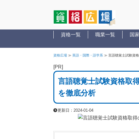
資格一覧
職業一覧
国
資格広場
≫
英語・国際・語学系
≫
言語聴覚士試験資格
[PR]
言語聴覚士試験資格取
を徹底分析
更新日：2024-01-04