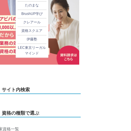
たのまな
BrushUP学び
クレアール
資格スクエア
伊藤塾
LEC東京リーガル
マインド
サイト内検索
資格の種類で選ぶ
家資格一覧