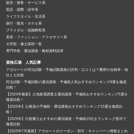
販売・接客・サービス系
英語・国際・語学系
ライフスタイル・生活系
旅行・観光・ホテル系
ブライダル・冠婚葬祭系
美容・ファッション・アクセサリー系
大学院・修士課程一覧
専門学校・通信講座・教材資料請求
資格広場 人気記事
アガルートの司法試験・予備試験講座の評判・口コミは？費用や合格率・他
社とも比較
司法試験・予備試験の通信講座・予備校人気おすすめランキング9選を徹底
比較！
【2025年最新】土地家屋調査士通信講座・予備校おすすめランキング5選を
徹底比較！
【2025年】公務員の予備校・通信講座おすすめランキング15選を徹底比
較！
【2025年】行政書士おすすめの通信講座・予備校15社をランキング形式で
徹底比較
【2025年7月最新】アガルートのクーポン・割引・キャンペーン情報まとめ