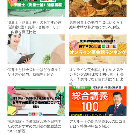
o
k
測量士（測量士補）のおすすめ通
男性保育士の平均年収はいくら？
信講座6選！費用・合格率・サポー
給料水準や将来性について解説
ト内容を徹底比較
保育士と社会福祉士はどう違う？
オンライン英会話おすすめ人気ラ
なり方や給与、就職先も紹介！
ンキング30社比較！初心者・社会
人・子供向けなど目的別に辛口比
較
司法試験・予備試験合格を目指す
アガルートの総合講義100の口コミ
ためのおすすめの刑法の勉強法に
とは？特徴や料金を解説
ついて解説