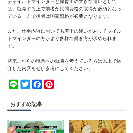
チャイルドマインダーと保育士の大きな違いとして
は、就職する上で前者が民間資格の取得が必須となっ
ている一方で後者は国家資格が必要となります。
また、仕事内容においても若干の違いがありチャイル
ドマインダーの方がより多様な働き方が求められま
す。
将来これらの職業への就職を考えている方は以上で紹
介した内容をぜひ参考にしてください。
Li
T
F
Pi
n
wi
a
nt
e
tt
c
er
おすすめ記事
er
e
e
b
st
o