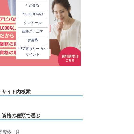
たのまな
BrushUP学び
クレアール
資格スクエア
伊藤塾
LEC東京リーガル
マインド
サイト内検索
資格の種類で選ぶ
家資格一覧