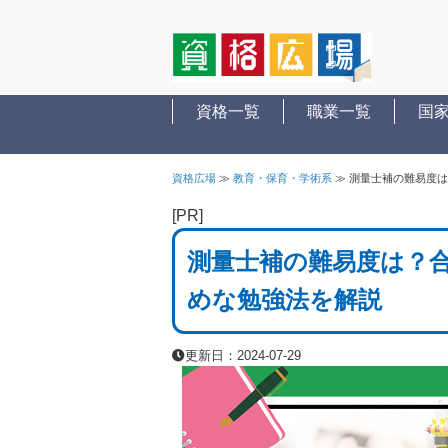
資格一覧
職業一覧
国
資格広場
≫
教育・保育・学術系
≫
測量士補の難易度は
[PR]
測量士補の難易度は？
めな勉強法を解説
更新日：2024-07-29