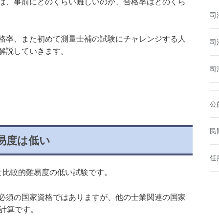
ば、事前にどのくらい難しいのか、合格率はどのくら
司
格率、また初めて測量士補の試験にチャレンジする人
司
解説していきます。
司
公
民
易度は低い
任
と比較的難易度の低い試験です。
必須の国家資格ではありますが、他の士業関連の国家
る計算です。