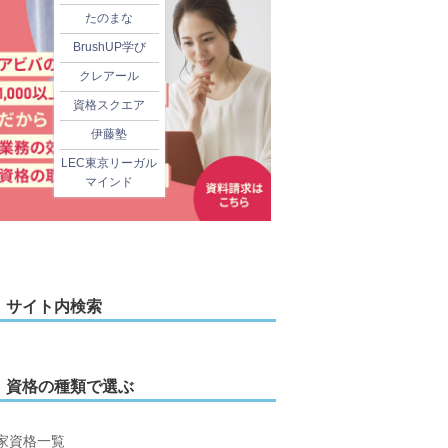
たのまな
BrushUP学び
クレアール
資格スクエア
伊藤塾
LEC東京リーガル
マインド
サイト内検索
資格の種類で選ぶ
家資格一覧