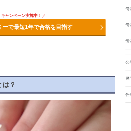
司
引キャンペーン実施中！
司
ミーで最短1年で合格を目指す
司
公
民
とは？
任