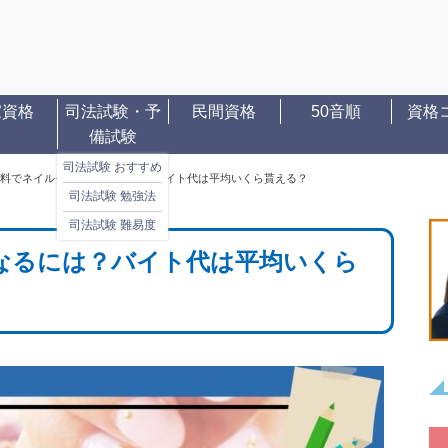
家資格
司法試験・予
民間資格
50音順
資格
備試験
司法試験 おすすめ
料でネイルモデルになるには？バイト代は平均いくら貰える？
司法試験 勉強法
司法試験 難易度
なるには？バイト代は平均いくら