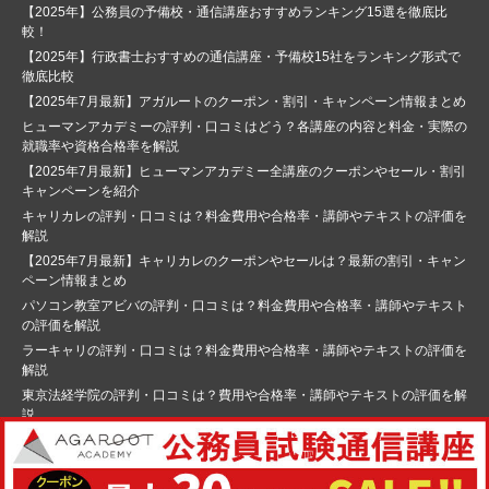
【2025年】公務員の予備校・通信講座おすすめランキング15選を徹底比
較！
【2025年】行政書士おすすめの通信講座・予備校15社をランキング形式で
徹底比較
【2025年7月最新】アガルートのクーポン・割引・キャンペーン情報まとめ
ヒューマンアカデミーの評判・口コミはどう？各講座の内容と料金・実際の
就職率や資格合格率を解説
【2025年7月最新】ヒューマンアカデミー全講座のクーポンやセール・割引
キャンペーンを紹介
キャリカレの評判・口コミは？料金費用や合格率・講師やテキストの評価を
解説
【2025年7月最新】キャリカレのクーポンやセールは？最新の割引・キャン
ペーン情報まとめ
パソコン教室アビバの評判・口コミは？料金費用や合格率・講師やテキスト
の評価を解説
ラーキャリの評判・口コミは？料金費用や合格率・講師やテキストの評価を
解説
東京法経学院の評判・口コミは？費用や合格率・講師やテキストの評価を解
説
© Copyright 2022
難易度や勉強法の情報サイト｜資格広場
. All rights