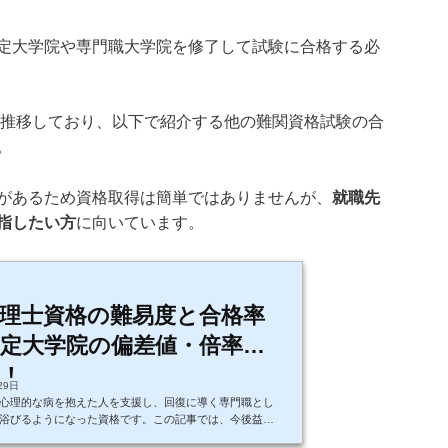
定大学院や専門職大学院を修了して試験に合格する必
％で推移しており、以下で紹介する他の難関資格試験の合
。
があるため資格取得は簡単ではありませんが、
就職先
指したい方
に向いています。
理士資格の難易度と合格率
定大学院の偏差値・倍率ま
！
月29日
心理的な病を抱えた人を支援し、回復に導く専門職とし
浴びるようになった資格です。この記事では、今後益々
ると想定される「臨床心理士」について、具体的な資格