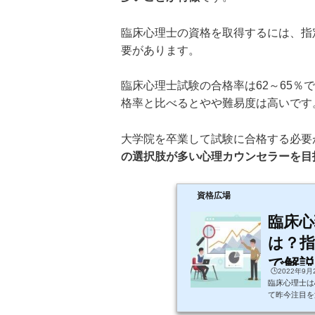
臨床心理士の資格を取得するには、指
要があります。
臨床心理士試験の合格率は62～65
格率と比べるとやや難易度は高いです
大学院を卒業して試験に合格する必要
の選択肢が多い心理カウンセラーを目
資格広場
臨床心
は？指
で解説
🕒️2022年9
臨床心理士は
て昨今注目を
注目度が上が