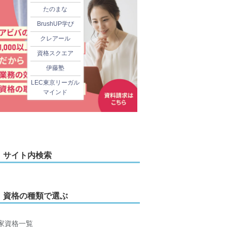
たのまな
BrushUP学び
クレアール
資格スクエア
伊藤塾
LEC東京リーガル
マインド
サイト内検索
資格の種類で選ぶ
家資格一覧