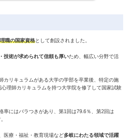
テップや試験の合格率、合格難易度について解説しま
わせて資格取得後のメリットや実際に勤務する上での給
ても紹介します。この記事を読んで臨床心理士への理解
格取得に向けてチャレンジする方が増えれば幸いです。
験の受験資格臨床心理士資格を取得するには臨床心理士
理職の国家資格
として創設されました。
・技術が求められて信頼も厚い
ため、幅広い分野で活
師カリキュラムがある大学の学部を卒業後、特定の施
認心理師カリキュラムを持つ大学院を修了して国家試験
率にはバラつきがあり、第1回は79.6％、第2回は
す。
、医療・福祉・教育現場など
多岐にわたる領域で活躍