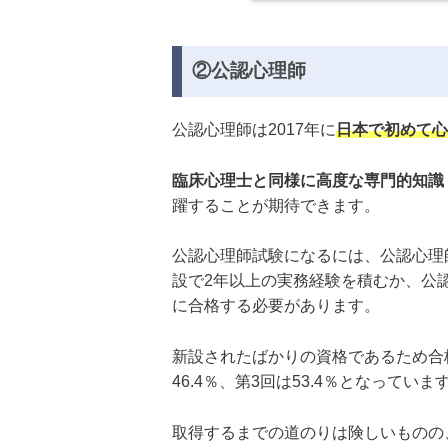
取得までのス
す。また、あ
与水準につい
が深まり、資
②公認心理師
臨床心理士試
試...
公認心理師は2017年に
日本で初めて心
臨床心理士と同様に高度な専門的知識
躍することが期待できます。
公認心理師試験になるには、公認心理
設で2年以上の実務経験を積むか、公
に合格する必要があります。
新設されたばかりの資格であるため合格
46.4％、第3回は53.4％となっていま
取得するまでの道のりは険しいものの