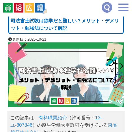
資格広場
≫
司法・法律系
≫
司法書士試験は独学だと難しい？メリット・デメリット
[PR]
司法書士試験は独学だと難しい？メリット・デメリ
ット・勉強法について解説
更新日：2025-10-21
この記事は、
有料職業紹介
（許可番号：
13-
ユ-307846
）の厚生労働大臣許可を受けている
東晶