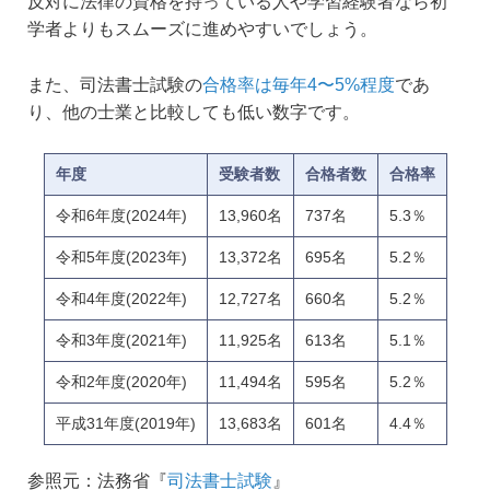
反対に法律の資格を持っている人や学習経験者なら初
学者よりもスムーズに進めやすいでしょう。
また、司法書士試験の
合格率は毎年4〜5%程度
であ
り、他の士業と比較しても低い数字です。
年度
受験者数
合格者数
合格率
令和6年度(2024年)
13,960名
737名
5.3％
令和5年度(2023年)
13,372名
695名
5.2％
令和4年度(2022年)
12,727名
660名
5.2％
令和3年度(2021年)
11,925名
613名
5.1％
令和2年度(2020年)
11,494名
595名
5.2％
平成31年度(2019年)
13,683名
601名
4.4％
参照元：法務省『
司法書士試験
』