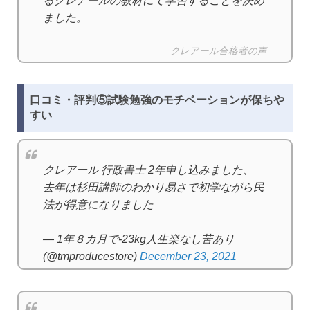
るクレアールの教材にて学習することを決め
ました。
クレアール合格者の声
口コミ・評判⑤試験勉強のモチベーションが保ちや
すい
クレアール 行政書士 2年申し込みました、
去年は杉田講師のわかり易さで初学ながら民
法が得意になりました
— 1年８カ月で-23kg人生楽なし苦あり
(@tmproducestore)
December 23, 2021