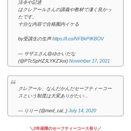
法令や記述
はクレアールさんの講義や教材で凄く良かっ
たです。
十分な内容で合格圏内イケる
by受講生の生声
https://t.co/NFBkPtKBOV
— サザエさん@ゆかいだな
(@PTcSpHZJLYKZ3ox)
November 17, 2021
クレアール、なんだかんだセーフティーコー
スという制度は大変ありがたい…
— りりー (@med_cal_)
July 14, 2020
2年保障のセーフティーコース有り