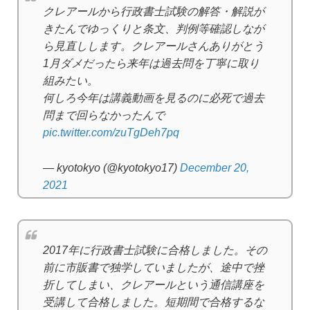
クレアールから行政書士試験の解答・解説が
きたんでゆっくりと条文、判例等確認しなが
ら見直しします。クレアールさんありがとう
1月ダメだったら来年は過去問を丁寧に取り
組みたい。
何しろ今年は講義動画を見るのに必死で過去
問まで回らなかったんで
pic.twitter.com/zuTgDeh7pq
— kyotokyo (@kyotokyo17)
December 20,
2021
2017年に行政書士試験に合格しました。その
前に市販書で独学していましたが、途中で挫
折してしまい、クレアールという通信講座を
受講して合格しました。短期間で合格するな