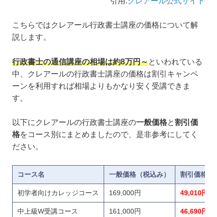
引用:
クレアール公式サイト
こちらではクレアール行政書士講座の価格について解
説します。
行政書士の通信講座の相場は約8万円～
といわれている
中、クレアールの行政書士講座の価格は割引キャンペ
ーンを利用すれば相場よりもかなり安く受講できま
す。
以下にクレアールの行政書士講座の
一般価格
と
割引価
格
をコース別にまとめましたので、是非参考にしてく
ださい。
コース名
一般価格（税込み）
割引価格（1
初学者向けカレッジコース
169,000円
49,010円
中上級W受講コース
161,000円
46,690円