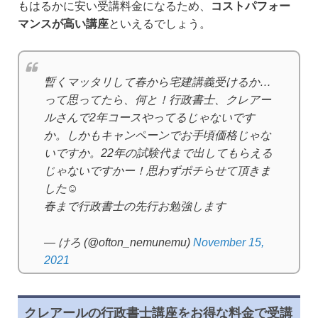
もはるかに安い受講料金になるため、
コストパフォー
マンスが高い講座
といえるでしょう。
暫くマッタリして春から宅建講義受けるか…
って思ってたら、何と！行政書士、クレアー
ルさんで2年コースやってるじゃないです
か。しかもキャンペーンでお手頃価格じゃな
いですか。22年の試験代まで出してもらえる
じゃないですかー！思わずポチらせて頂きま
した☺️
春まで行政書士の先行お勉強します
— けろ (@ofton_nemunemu)
November 15,
2021
クレアールの行政書士講座をお得な料金で受講