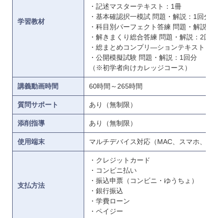
・記述マスターテキスト：1冊
・基本確認択一模試 問題・解説：1回分
学習教材
・科目別パーフェクト答練 問題・解説：1
・解きまくり総合答練 問題・解説：2回分
・総まとめコンプリ―ションテキスト：1
・公開模擬試験 問題・解説：1回分
（※初学者向けカレッジコース）
講義動画時間
60時間～265時間
質問サポート
あり（無制限）
添削指導
あり（無制限）
使用端末
マルチデバイス対応（MAC、スマホ、タ
・クレジットカード
・コンビニ払い
・振込申票（コンビニ・ゆうちょ）
支払方法
・銀行振込
・学費ローン
・ペイジー