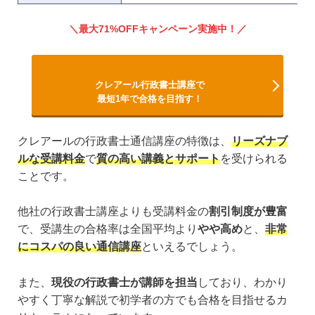
最大71%OFFキャンペーン実施中！
クレアール行政書士講座で
最短1年で合格を目指す！
クレアールの行政書士通信講座の特徴は、
リーズナブ
ルな受講料金
で
質の高い講義とサポート
を受けられる
ことです。
他社の行政書士講座よりも受講料金の
割引制度が豊富
で、受講生の合格率は全国平均より
やや高め
と、
非常
にコスパの良い通信講座
といえるでしょう。
また、
現役の行政書士が講師を担当
しており、わかり
やすく丁寧な解説で初学者の方でも合格を目指せるカ