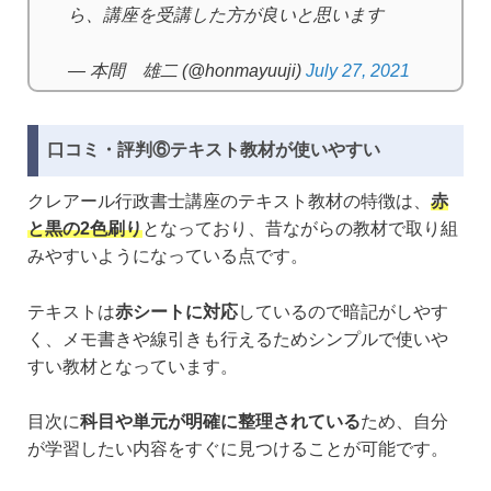
ら、講座を受講した方が良いと思います
— 本間 雄二 (@honmayuuji)
July 27, 2021
口コミ・評判⑥テキスト教材が使いやすい
クレアール行政書士講座のテキスト教材の特徴は、
赤
と黒の2色刷り
となっており、昔ながらの教材で取り組
みやすいようになっている点です。
テキストは
赤シートに対応
しているので暗記がしやす
く、メモ書きや線引きも行えるためシンプルで使いや
すい教材となっています。
目次に
科目や単元が明確に整理されている
ため、自分
が学習したい内容をすぐに見つけることが可能です。