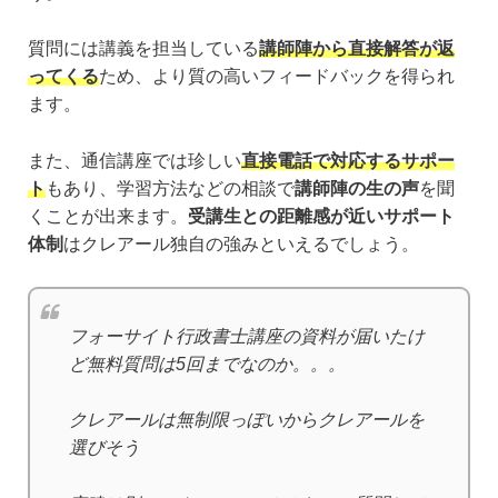
質問には講義を担当している
講師陣から直接解答が返
ってくる
ため、より質の高いフィードバックを得られ
ます。
また、通信講座では珍しい
直接電話で対応するサポー
ト
もあり、学習方法などの相談で
講師陣の生の声
を聞
くことが出来ます。
受講生との距離感が近いサポート
体制
はクレアール独自の強みといえるでしょう。
フォーサイト行政書士講座の資料が届いたけ
ど無料質問は5回までなのか。。。
クレアールは無制限っぽいからクレアールを
選びそう