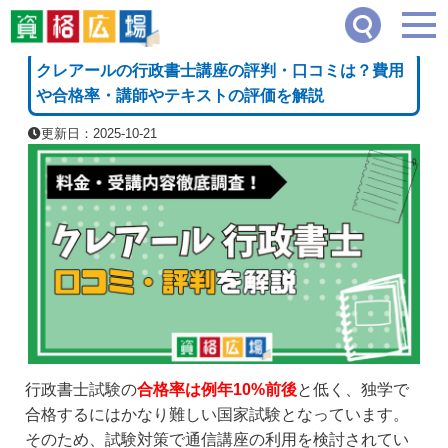
資格広場
≫
専門学校・通信講座・教材資料請求
≫
クレアールの行政書士講座の評判
[PR]
クレアールの行政書士講座の評判・口コミは？費用
や合格率・講師やテキストの評価を解説
更新日：2025-10-21
行政書士試験の
合格率は例年10%前後
と低く、独学で
合格するにはかなり難しい国家試験となっています。
そのため、試験対策で通信講座の利用を検討されてい