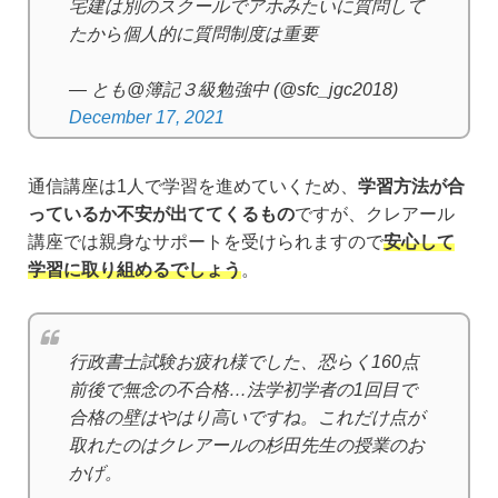
宅建は別のスクールでアホみたいに質問して
たから個人的に質問制度は重要
— とも@簿記３級勉強中 (@sfc_jgc2018)
December 17, 2021
通信講座は1人で学習を進めていくため、
学習方法が合
っているか不安が出ててくるもの
ですが、クレアール
講座では親身なサポートを受けられますので
安心して
学習に取り組めるでしょう
。
行政書士試験お疲れ様でした、恐らく160点
前後で無念の不合格…法学初学者の1回目で
合格の壁はやはり高いですね。これだけ点が
取れたのはクレアールの杉田先生の授業のお
かげ。